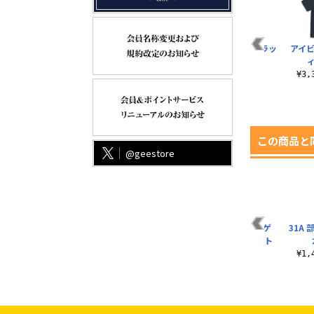
リブ
逢川めぐみ アクリル
31A 部隊ロゴ 薄手ド
31A 部隊ロゴ フラッ
アイ
シャ
つままれ
ライパーカー
グ
ィ
¥880（税込）
¥6,380（税込）
¥3,300（税込）
¥3
この商品と
@geestore
出
茅森月歌 フルグラフ
逢川めぐみ アクリル
豊後弥生の「でゲ
31A
ィックTシャツ
つままれ
ス」 ラージトート
¥6,600（税込）
¥880（税込）
¥1,980（税込）
¥1