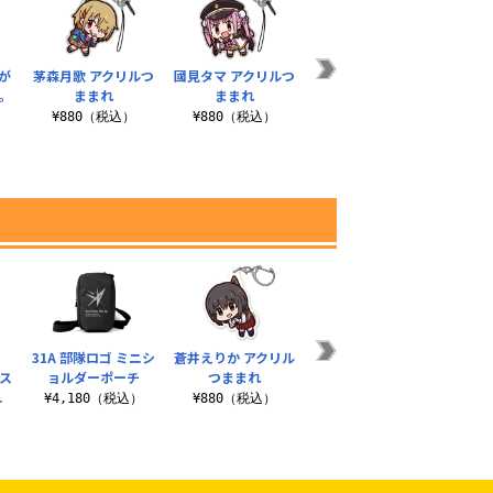
が
茅森月歌 アクリルつ
國見タマ アクリルつ
朝倉可憐 アクリルつ
カレ
。
ままれ
ままれ
ままれ
¥880（税込）
¥880（税込）
¥880（税込）
¥
）
の
31A 部隊ロゴ ミニシ
蒼井えりか アクリル
31A 部隊ロゴ エコバ
31A
ース
ョルダーポーチ
つままれ
ッグ
ラ
.
¥4,180（税込）
¥880（税込）
¥2,200（税込）
¥6
）