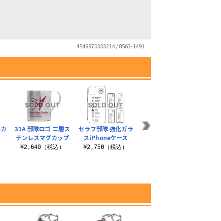
4549970333214 / 8563-1491
ルカ
31A 部隊ロゴ 二層ス
セラフ部隊 強化ガラ
31A 部隊ロゴ ミリタ
31A
テンレスマグカップ
スiPhoneケース
リーキーホルダー
テン
）
¥2,640（税込）
¥2,750（税込）
¥1,980（税込）
¥3