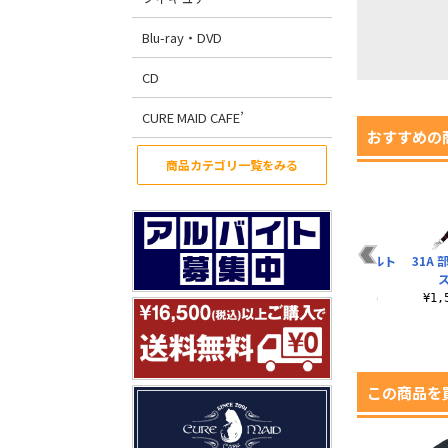
Blu-ray・DVD
CD
CURE MAID CAFE’
おすすめの
商品カテゴリ一覧をみる
ァン
31A 部隊ロゴ リール
31A 部隊ロゴ シンセ
セラフ部隊 ロールト
31A
パ
キーホルダー
ティックレザーカー
ップバック
ドケース
¥1,650（税込）
¥8,800（税込）
¥1
）
¥2,970（税込）
この商品を