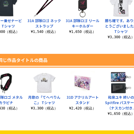
ビー乗せナービ
31A 部隊ロゴ ネック
31A 部隊ロゴ リール
勝ち確です。あり
 Tシャツ
ストラップ
キーホルダー
とうございました
Tシャツ
,300（税込）
¥1,540（税込）
¥1,650（税込）
¥3,300（税込
同じ作品タイトルの商品
 部隊ロゴ メタル
月歌の「てへぺりん
31D アクリルアート
和泉ユキ 終い
カラビナ
こ」 Tシャツ
スタンド
Spitfire パスケ
（ナスカン付き.
,430（税込）
¥3,300（税込）
¥2,420（税込）
¥1,650（税込