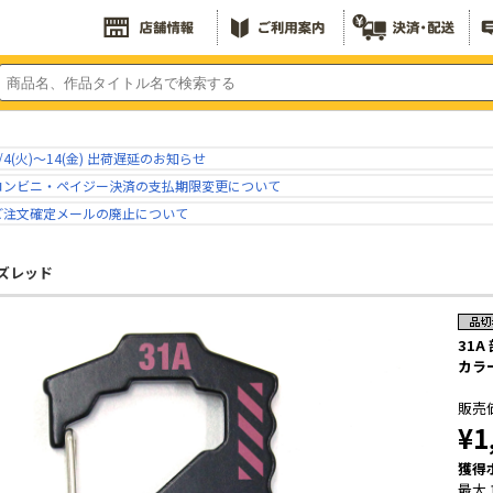
/4(火)～14(金) 出荷遅延のお知らせ
コンビニ・ペイジー決済の支払期限変更について
ご注文確定メールの廃止について
ズレッド
31A
カラー
販売
¥1
獲得
最大 