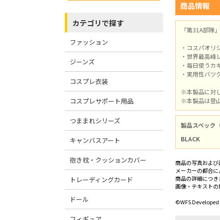
商品情報
カテゴリで探す
「第31A部
ファッション
・コスパオリ
・世界最高峰
ジーンズ
・毎日使うカ
・実用性バツ
コスプレ衣装
※本製品に対
コスプレサポート用品
※本製品は登
つままれシリーズ
製品スペック
BLACK
キャンバスアート
抱き枕・クッションカバー
商品の写真および
メーカーの都合に
商品の詳細につき
トレーディングカード
画像・テキストの
ドール
©WFS Developed 
フィギュア