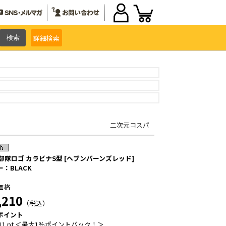
詳細
検索
二次元コスパ
 部隊ロゴ カラビナS型 [ヘブンバーンズレッド]
：BLACK
価格
,210
（税込）
ポイント
11 pt ＜最大1％ポイントバック！＞