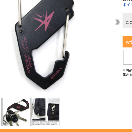
ポイ
こ
お
※商
届き