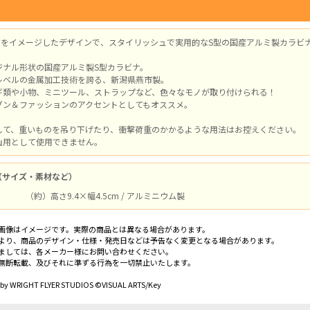
隊」をイメージしたデザインで、スタイリッシュで実用的なS型の国産アルミ製カラビ
ジナル形状の国産アルミ製S型カラビナ。
レベルの金属加工技術を誇る、新潟県燕市製。
ギ類や小物、ミニツール、ストラップなど、色々なモノが取り付けられる！
グン＆ファッションのアクセントとしてもオススメ。
して、重いものを吊り下げたり、衝撃荷重のかかるような用法はお控えください。
山用として使用できません。
（サイズ・素材など）
（約）高さ9.4×幅4.5cm / アルミニウム製
画像はイメージです。実際の商品とは異なる場合があります。
より、商品のデザイン・仕様・発売日などは予告なく変更となる場合があります。
ましては、各メーカー様にお問い合わせください。
無断転載、及びそれに準ずる行為を一切禁止いたします。
by WRIGHT FLYER STUDIOS ©VISUAL ARTS/Key