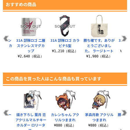
おすすめの商品
ロゴ シン
31A 部隊ロゴ 二層
31A 部隊ロゴ カラ
勝ち確です。ありが
31A 
レザーカ
ステンレスマグカ
ビナS型
とうございまし
クス
ース
ップ
た。 ラージトート
¥1,210（税込）
¥1,
（税込）
¥2,640（税込）
¥1,980（税込）
この商品を買った人はこんな商品も買っています
ロゴ リー
描き下ろし 葉月 恋
カレンちゃん アク
茅森月歌 アクリル
勝ち確
ルダー
アクリルマルチキー
リルつままれ
つままれ
とう
ホルダー ロリータ
た。
（税込）
¥880（税込）
¥880（税込）