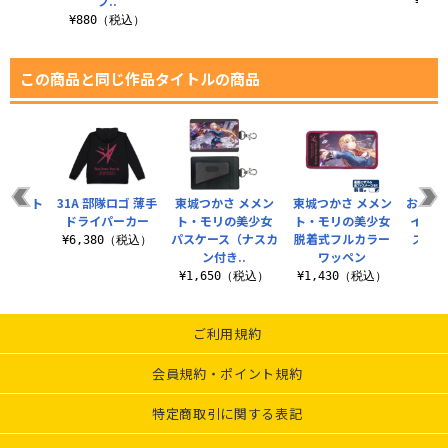
フ..
¥3,
¥880（税込）
この商品と同じ作品タイトルの商品
リルアート
31A 部隊ロゴ 薄手
東城つかさ メメン
東城つかさ メメン
おタマ
ンド
ドライパーカー
ト・モリの美少女
ト・モリの美少女
イズ自
パスケース（ナスカ
脱着式フルカラー
ステッ
（税込）
¥6,380（税込）
ン付き..
ワッペン
¥7
¥1,650（税込）
¥1,430（税込）
ご利用規約
会員規約・ポイント規約
特定商取引に関する表記