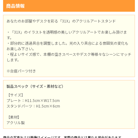
商品情報
あなたのお部屋やデスクを彩る「31X」のアクリルアートスタンド
・「31X」のイラストを透明感の美しいアクリルアートでお楽しみ頂けま
す。
・部分的に透過具合を調整しました。光の入り具合による雰囲気の変化も
お楽しみ下さい。
・程よいサイズ感で、本棚の空きスペースやデスク等様々なシーンにマッチ
します。
※台座パーツ付き
製品スペック（サイズ・素材など）
【サイズ】
プレート：H11.5cm×W17.5cm
スタンドパーツ：H1.5cm×6cm
【素材】
アクリル製
商品の写真および画像はイメージです。実際の商品とは異なる場合があります。