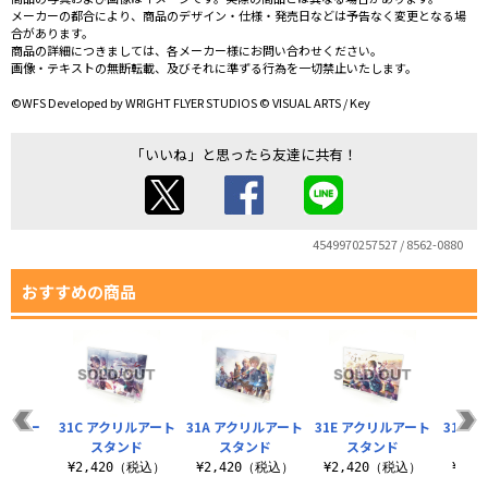
メーカーの都合により、商品のデザイン・仕様・発売日などは予告なく変更となる場
合があります。
商品の詳細につきましては、各メーカー様にお問い合わせください。
画像・テキストの無断転載、及びそれに準ずる行為を一切禁止いたします。
©WFS Developed by WRIGHT FLYER STUDIOS © VISUAL ARTS / Key
「いいね」と思ったら友達に共有！
4549970257527 / 8562-0880
おすすめの商品
リルアー
31C アクリルアート
31A アクリルアート
31E アクリルアート
31F 
ンド
スタンド
スタンド
スタンド
（税込）
¥2,420（税込）
¥2,420（税込）
¥2,420（税込）
¥2,