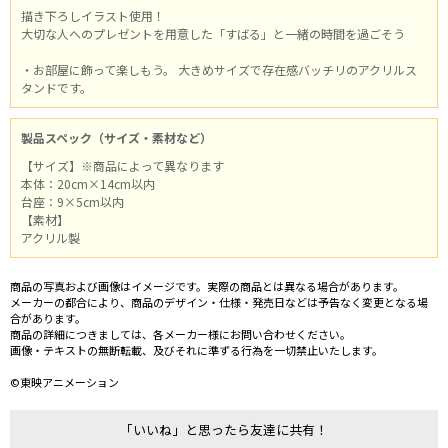
描き下ろしイラスト使用！
大切な人へのプレゼントを用意した「すばる」と一緒の時間を過ごそう
・お部屋に飾って楽しもう。 大きめサイズで存在感バッチリのアクリルス
タンドです。
製品スペック（サイズ・素材など）
【サイズ】※商品によって異なります
本体：20cm×14cm以内
台座：9×5cm以内
【素材】
アクリル製
商品の写真および画像はイメージです。実際の商品とは異なる場合があります。
メーカーの都合により、商品のデザイン・仕様・発売日などは予告なく変更となる場
合があります。
商品の詳細につきましては、各メーカー様にお問い合わせください。
画像・テキストの無断転載、及びそれに準ずる行為を一切禁止いたします。
©東映アニメーション
「いいね」と思ったら友達に共有！