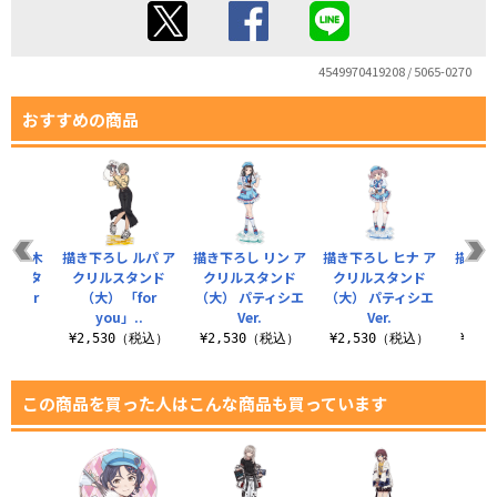
4549970419208 / 5065-0270
おすすめの商品
 河原木
描き下ろし ルパ ア
描き下ろし リン ア
描き下ろし ヒナ ア
描き下
リルスタ
クリルスタンド
クリルスタンド
クリルスタンド
クリ
「for
（大） 「for
（大） パティシエ
（大） パティシエ
（大）
you」..
Ver.
Ver.
（税込）
¥2,530（税込）
¥2,530（税込）
¥2,530（税込）
¥2,
この商品を買った人はこんな商品も買っています