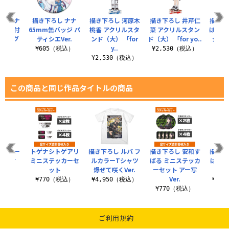
 トゲナ
描き下ろし ナナ
描き下ろし 河原木
描き下ろし 井芹仁
描き下
 フタ付
65mm缶バッジ パ
桃香 アクリルスタ
菜 アクリルスタン
ばる 
ラーマグ
ティシエVer.
ンド（大） 「for
ド（大） 「for yo..
ジ 「f
..
y..
¥605（税込）
¥2,530（税込）
¥6
（税込）
¥2,530（税込）
この商品と同じ作品タイトルの商品
パスケー
トゲナシトゲアリ
描き下ろし ルパ フ
描き下ろし 安和す
描き下
カン付
ミニステッカーセ
ルカラーTシャツ
ばる ミニステッカ
ばる 
）
ット
爆ぜて咲くVer.
ーセット アー写
ンド 
Ver.
（税込）
¥770（税込）
¥4,950（税込）
¥1,
¥770（税込）
ご利用規約