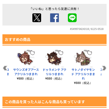
「いいね」と思ったら友達に共有！
4549970424318 / 6125-0518
おすすめの商品
ファルコ
サウンズオブアース
ドゥラメンテ アク
サトノダイヤモン
エイシ
ルつまま
アクリルつままれ
リルつままれ
ド アクリルつまま
ュ ア
れ
¥880（税込）
¥880（税込）
税込）
¥880（税込）
¥8
この商品を買った人はこんな商品も買っています