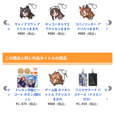
マルゼン
サトノクラウン ア
ホッコータルマエ
コパノリッキー ア
シュヴ
クリルつ
クリルつままれ
アクリルつままれ
クリルつままれ
アクリ
れ
¥880（税込）
¥880（税込）
¥880（税込）
¥8
税込）
この商品と同じ作品タイトルの商品
メジロマ
トレセン学園ピー
ゲーム版 タイキシ
フジマサマーチ パ
マヤノ
 アクリ
コート ボタン2個セ
ャトル アクリルつ
スケース（ナスカン
ド
まれ
ット
ままれ
付き）
¥2,
税込）
¥1,870（税込）
¥880（税込）
¥1,650（税込）