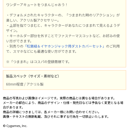
ワンダーアキュートをつまんじゃおう！
・デフォルメされたキャラクターの、「つままれた時のリアクション」が
楽しい、アクリル製アクセサリー。
・上部を指でつまむと、キャラクターがあなたにつままれて見えるようデ
ザイン。
・キーホルダー部分を外すことでファスナーマスコットなど、お好みの使
い方ができます。
・別売りの
「松葉紐＆イヤホンジャック用ダストカバーセット」
のご利用
で、スマホなどにも最適な使い方ができます。
※「つままれ」はコスパの登録商標です。
製品スペック（サイズ・素材など）
60mm程度 / アクリル製
商品の写真および画像はイメージです。実際の商品とは異なる場合があります。
メーカーの都合により、商品のデザイン・仕様・発売日などは予告なく変更となる場
合があります。
商品の詳細につきましては、各メーカー様にお問い合わせください。
画像・テキストの無断転載、及びそれに準ずる行為を一切禁止いたします。
© Cygames, Inc.