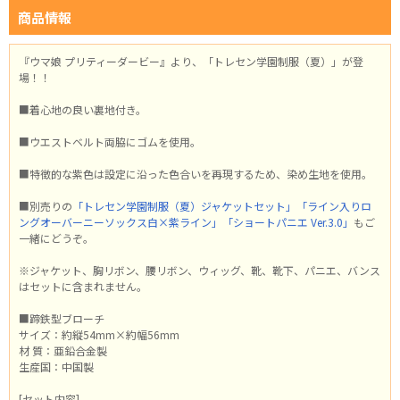
商品情報
『ウマ娘 プリティーダービー』より、「トレセン学園制服（夏）」が登
場！！
■着心地の良い裏地付き。
■ウエストベルト両脇にゴムを使用。
■特徴的な紫色は設定に沿った色合いを再現するため、染め生地を使用。
■別売りの
「トレセン学園制服（夏）ジャケットセット」
「ライン入りロ
ングオーバーニーソックス白×紫ライン」
「ショートパニエ Ver.3.0」
もご
一緒にどうぞ。
※ジャケット、胸リボン、腰リボン、ウィッグ、靴、靴下、パニエ、バンス
はセットに含まれません。
■蹄鉄型ブローチ
サイズ：約縦54mm×約幅56mm
材 質：亜鉛合金製
生産国：中国製
[セット内容]