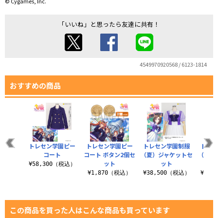
© Cygames, Inc.
「いいね」と思ったら友達に共有！
4549970920568 / 6123-1814
おすすめの商品
パニエ
トレセン学園ピー
トレセン学園ピー
トレセン学園制服
トレ
.0
コート
コート ボタン2個セ
（夏）ジャケットセ
（冬）
ット
ット
（税込）
¥58,300（税込）
¥1,870（税込）
¥38,500（税込）
¥41,
この商品を買った人はこんな商品も買っています