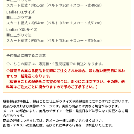
スカート総丈：約51cm（ベルト巾3cm＋スカート丈48cm）
Ladies XLサイズ
■仕上がり寸法
スカート総丈：約54cm（ベルト巾3cm＋スカート丈51cm）
Ladies XXLサイズ
■仕上がり寸法
スカート総丈：約57cm（ベルト巾3cm＋スカート丈54cm）
予約商品に関するご注意
◇こちらの商品は、販売後～1週間程度での発送となります。
◇販売日の異なる商品を同時にご注文された場合、最も遅い販売日にあわ
せての一括発送になります。
（販売日ごとの配送をご希望の場合は、別々にご注文下さい。その際、送
料等はご注文ごとに掛かりますので予めご了承下さい。）
縫製製品は特性上、製品ごとに仕上がりサイズや縫製位置に若干のずれがございます。
商品の写真および画像はイメージです。実際の商品とは異なる場合があります。
メーカーの都合により、商品のデザイン・仕様・発売日などは予告なく変更となる場
合があります。
商品の詳細につきましては、各メーカー様にお問い合わせください。
画像・テキストの無断転載、及びそれに準ずる行為を一切禁止いたします。