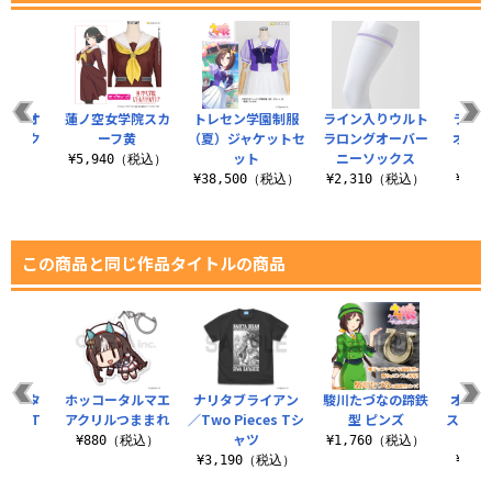
ロングオ
蓮ノ空女学院スカ
トレセン学園制服
ライン入りウルト
ライン
ーソック
ーフ黄
（夏）ジャケットセ
ラロングオーバー
オーバ
ット
ニーソックス
¥5,940（税込）
（税込）
¥38,500（税込）
¥2,310（税込）
¥1,
この商品と同じ作品タイトルの商品
フクキタ
ホッコータルマエ
ナリタブライアン
駿川たづなの蹄鉄
オグリ
ゃろ T
アクリルつままれ
／Two Pieces Tシ
型 ピンズ
スケー
ツ
ャツ
¥880（税込）
¥1,760（税込）
（税込）
¥3,190（税込）
¥1,