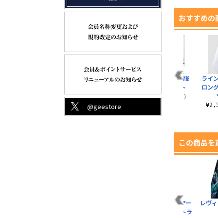
おすすめの
トレセン学園制服
ライ
（冬）スカート
ロン
¥27,500（税込）
@geestore
¥2
この商品を
リ
アルクェイド・ブリ
東方不敗Tシャツ
ウルトラセブンアー
レヴィ
リ
ュンスタッド アクリ
ト Tシャツ ウルトラ
¥3,190（税込）