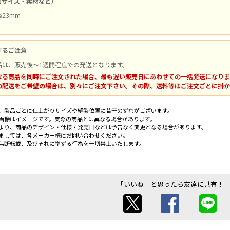
（サイズ・素材など）
23mm
するご注意
品は、販売後～1週間程度での発送となります。
なる商品を同時にご注文された場合、最も遅い販売日にあわせての一括発送になりま
の配送をご希望の場合は、別々にご注文下さい。その際、送料等はご注文ごとに掛か
、製品ごとに仕上がりサイズや縫製位置に若干のずれがございます。
画像はイメージです。実際の商品とは異なる場合があります。
より、商品のデザイン・仕様・発売日などは予告なく変更となる場合があります。
ましては、各メーカー様にお問い合わせください。
無断転載、及びそれに準ずる行為を一切禁止いたします。
「いいね」と思ったら友達に共有！