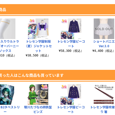
商品
ン入りウルトラ
トレセン学園制服
トレセン学園ピーコ
ショートパニエ
グオーバーニー
（夏）ジャケットセ
ート
Ver.3.0
ソックス
ット
¥58,300（税込）
¥4,400（税込
,310（税込）
¥38,500（税込）
買った人はこんな商品も買っています
 B2タペストリ
駿川たづなの蹄鉄型
トレセン学園ピーコ
トレセン学園校章
ー
ピンズ
ート
り 箸