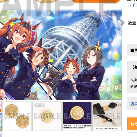
ポイ
数量
■
【
※
約
店
お