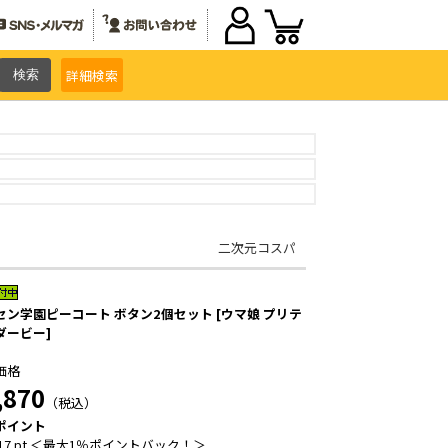
詳細
検索
二次元コスパ
セン学園ピーコート ボタン2個セット [ウマ娘 プリテ
ダービー]
価格
,870
（税込）
ポイント
17 pt ＜最大1％ポイントバック！＞