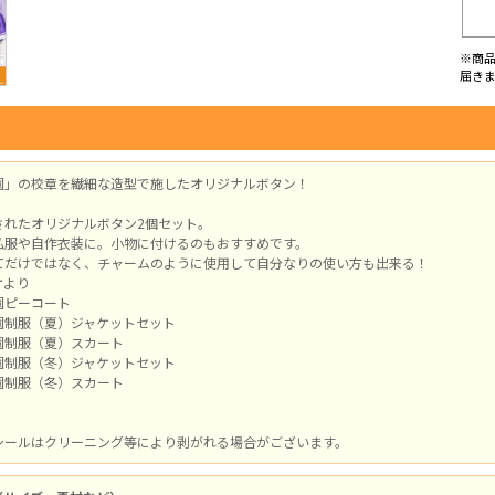
※商
届き
園」の校章を繊細な造型で施したオリジナルボタン！
されたオリジナルボタン2個セット。
私服や自作衣装に。小物に付けるのもおすすめです。
てだけではなく、チャームのように使用して自分なりの使い方も出来る！
オより
園ピーコート
園制服（夏）ジャケットセット
園制服（夏）スカート
園制服（冬）ジャケットセット
園制服（冬）スカート
シールはクリーニング等により剥がれる場合がございます。