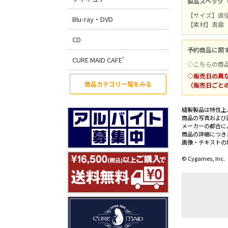
製品スペック
【サイズ】直径
Blu-ray・DVD
【素材】真鍮
CD
予約商品に関
CURE MAID CAFE’
◇こちらの商
◇販売日の異
商品カテゴリ一覧をみる
（販売日ごと
縫製製品は特性上
商品の写真および
メーカーの都合に
商品の詳細につき
画像・テキストの
© Cygames, Inc.