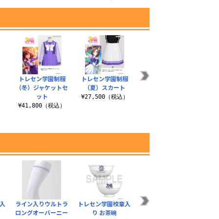
トレセン学園制服
トレセン学園制服
（冬）ジャケットセ
（夏）スカート
ット
）
¥27,500（税込）
¥41,800（税込）
入
ライン入りウルトラ
トレセン学園校章入
トレセン学園校章入
グラ
ロングオーバーニー
り お茶碗
り 21cmごはんプレ