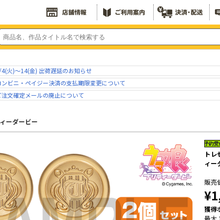
/4(火)～14(金) 出荷遅延のお知らせ
コンビニ・ペイジー決済の支払期限変更について
ご注文確定メールの廃止について
ティーダービー
トレ
ィー
販売
¥1
獲得
最大 