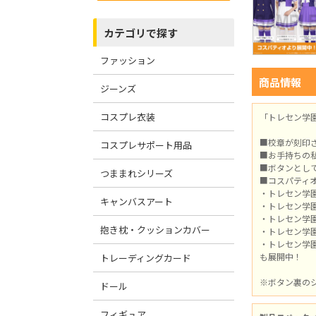
カテゴリで探す
ファッション
商品情報
ジーンズ
コスプレ衣装
「トレセン学
■校章が刻印
コスプレサポート用品
■お手持ちの
■ボタンとし
つままれシリーズ
■コスパティ
・トレセン学
キャンバスアート
・トレセン学
・トレセン学
抱き枕・クッションカバー
・トレセン学
・トレセン学
も展開中！
トレーディングカード
※ボタン裏の
ドール
フィギュア