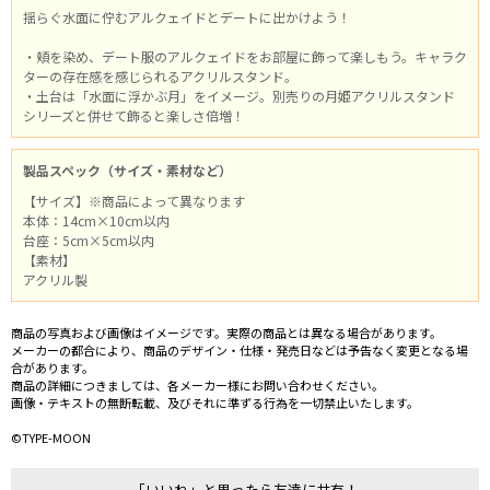
揺らぐ水面に佇むアルクェイドとデートに出かけよう！
・頬を染め、デート服のアルクェイドをお部屋に飾って楽しもう。キャラク
ターの存在感を感じられるアクリルスタンド。
・土台は「水面に浮かぶ月」をイメージ。別売りの月姫アクリルスタンド
シリーズと併せて飾ると楽しさ倍増！
製品スペック（サイズ・素材など）
【サイズ】※商品によって異なります
本体：14cm×10cm以内
台座：5cm×5cm以内
【素材】
アクリル製
商品の写真および画像はイメージです。実際の商品とは異なる場合があります。
メーカーの都合により、商品のデザイン・仕様・発売日などは予告なく変更となる場
合があります。
商品の詳細につきましては、各メーカー様にお問い合わせください。
画像・テキストの無断転載、及びそれに準ずる行為を一切禁止いたします。
©TYPE-MOON
「いいね」と思ったら友達に共有！