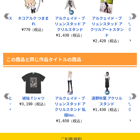
 ミニス
ネコアルク つまま
アルクェイド・ブ
アルクェイド・ブ
アルク
セット
れ
リュンスタッド ア
リュンスタッド ア
リュン
クリルスタンド
クリルアートスタン
クリル
税込）
¥770（税込）
ド
服
¥1,430（税込）
¥2,420（税込）
¥1,
この商品と同じ作品タイトルの商品
る白い化
琥珀 Tシャツ
アルクェイド・ブ
遠野秋葉 アクリル
アルク
ェイド・
リュンスタッド ア
スタンド
リュン
¥3,190（税込）
スタッド
クリルスタンド 私
クリル
¥1,430（税込）
ャツ
服Ver..
ー
（税込）
¥1,650（税込）
¥1,
ご利用規約