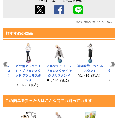
4549970320795 / 2323-0975
おすすめの商品
イド・ブ
どや顔アルクェイ
アルクェイド・ブ
遠野秋葉 アクリル
シエル
ッド ロ
ド・ブリュンスタ
リュンスタッド ア
スタンド
タンド
ト アク
ッド アクリルスタ
クリルスタンド
もぐ
¥1,430（税込）
..
ンド
¥1,430（税込）
¥1,
（税込）
¥1,650（税込）
この商品を買った人はこんな商品も買っています