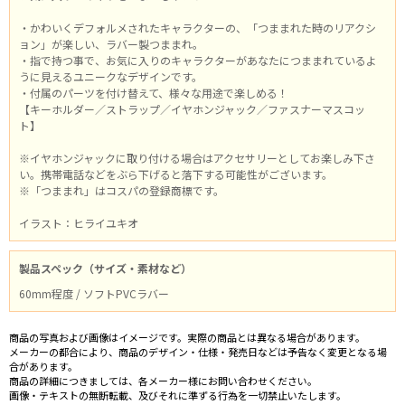
・かわいくデフォルメされたキャラクターの、「つままれた時のリアクシ
ョン」が楽しい、ラバー製つままれ。
・指で持つ事で、お気に入りのキャラクターがあなたにつままれているよ
うに見えるユニークなデザインです。
・付属のパーツを付け替えて、様々な用途で楽しめる！
【キーホルダー／ストラップ／イヤホンジャック／ファスナーマスコッ
ト】
※イヤホンジャックに取り付ける場合はアクセサリーとしてお楽しみ下さ
い。携帯電話などをぶら下げると落下する可能性がございます。
※「つままれ」はコスパの登録商標です。
イラスト：ヒライユキオ
製品スペック（サイズ・素材など）
60mm程度 / ソフトPVCラバー
商品の写真および画像はイメージです。実際の商品とは異なる場合があります。
メーカーの都合により、商品のデザイン・仕様・発売日などは予告なく変更となる場
合があります。
商品の詳細につきましては、各メーカー様にお問い合わせください。
画像・テキストの無断転載、及びそれに準ずる行為を一切禁止いたします。