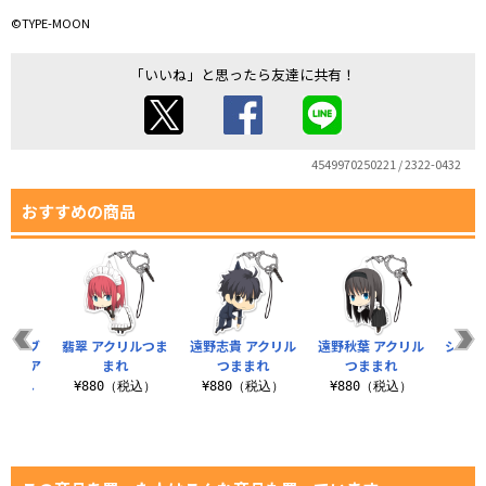
©TYPE-MOON
「いいね」と思ったら友達に共有！
4549970250221 / 2322-0432
おすすめの商品
イド・ブ
翡翠 アクリルつま
遠野志貴 アクリル
遠野秋葉 アクリル
シエル
ッド ア
まれ
つままれ
つままれ
ままれ
¥880（税込）
¥880（税込）
¥880（税込）
¥8
税込）