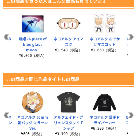
この商品を買った人はこんな商品も買っています
リルスタ
月姫 -A piece of
ネコアルク アイマ
ネコアルク おでか
アルク
ド
blue glass
スク
けマスコット
リュン
moon..
（税込）
¥1,540（税込）
¥1,650（税込）
¥6,050（税込）
¥3,
この商品と同じ作品タイトルの商品
クリルス
ネコアルク 65mm
アルクェイド・ブ
ネコアルク 薄手ド
セレブ
レーパン
缶バッジ キラーン
リュンスタッド T
ライパーカー
コアル
er.
Ver.
シャツ
¥6,380（税込）
（税込）
¥605（税込）
¥3,190（税込）
¥1,