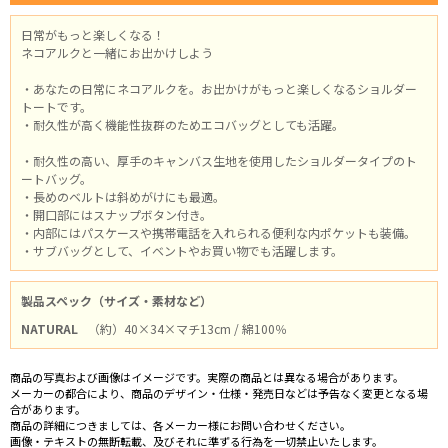
日常がもっと楽しくなる！
ネコアルクと一緒にお出かけしよう
・あなたの日常にネコアルクを。お出かけがもっと楽しくなるショルダー
トートです。
・耐久性が高く機能性抜群のためエコバッグとしても活躍。
・耐久性の高い、厚手のキャンバス生地を使用したショルダータイプのト
ートバッグ。
・長めのベルトは斜めがけにも最適。
・開口部にはスナップボタン付き。
・内部にはパスケースや携帯電話を入れられる便利な内ポケットも装備。
・サブバッグとして、イベントやお買い物でも活躍します。
製品スペック（サイズ・素材など）
NATURAL
（約）40×34×マチ13cm / 綿100％
商品の写真および画像はイメージです。実際の商品とは異なる場合があります。
メーカーの都合により、商品のデザイン・仕様・発売日などは予告なく変更となる場
合があります。
商品の詳細につきましては、各メーカー様にお問い合わせください。
画像・テキストの無断転載、及びそれに準ずる行為を一切禁止いたします。