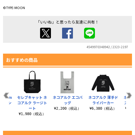
©TYPE-MOON
「いいね」と思ったら友達に共有！
4549970348942 / 2323-2197
おすすめの商品
65mm
セレブキャット ネ
ネコアルク エコバ
ネコアルク 薄手ド
ネコア
キラーン
コアルク ラージト
ッグ
ライパーカー
スペー
.
ート
¥2,200（税込）
¥6,380（税込）
¥3,
税込）
¥1,980（税込）