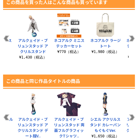
この商品を買った人はこんな商品も買っています
クリルス
アルクェイド・ブ
ネコアルク ミニス
ネコアルク ラージ
ネコア
ド
リュンスタッド ア
テッカーセット
トート
テンレ
クリルスタンド
（税込）
¥770（税込）
¥1,980（税込）
¥1,430（税込）
¥3,
この商品と同じ作品タイトルの商品
 ネコアル
アルクェイド・ブ
アルクェイド・ブ
シエル アクリルス
アルク
ャツ
リュンスタッド ア
リュンスタッド 両
タンド カレーパン
リュン
クリルスタンド デ
面フルグラフィッ
もぐもぐVer.
クリル
（税込）
ート服V..
クTシャツ..
服
¥1,650（税込）