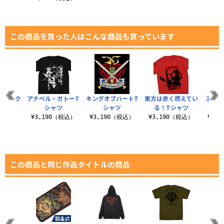
この商品を買った人はこんな商品も買っています
ズマーク
アナベル・ガトーT
キングオブハートT
東方は赤く燃えてい
流派東
ャツ
シャツ
シャツ
る！Tシャツ
（税込）
¥3,190（税込）
¥3,190（税込）
¥3,190（税込）
¥3,
この商品と同じ作品タイトルの商品