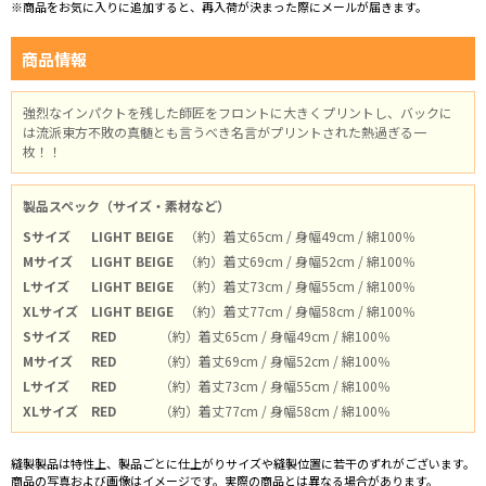
※商品をお気に入りに追加すると、再入荷が決まった際にメールが届きます。
商品情報
強烈なインパクトを残した師匠をフロントに大きくプリントし、バックに
は流派東方不敗の真髄とも言うべき名言がプリントされた熱過ぎる一
枚！！
製品スペック（サイズ・素材など）
Sサイズ
LIGHT BEIGE
（約）着丈65cm / 身幅49cm / 綿100％
Mサイズ
LIGHT BEIGE
（約）着丈69cm / 身幅52cm / 綿100％
Lサイズ
LIGHT BEIGE
（約）着丈73cm / 身幅55cm / 綿100％
XLサイズ
LIGHT BEIGE
（約）着丈77cm / 身幅58cm / 綿100％
Sサイズ
RED
（約）着丈65cm / 身幅49cm / 綿100％
Mサイズ
RED
（約）着丈69cm / 身幅52cm / 綿100％
Lサイズ
RED
（約）着丈73cm / 身幅55cm / 綿100％
XLサイズ
RED
（約）着丈77cm / 身幅58cm / 綿100％
縫製製品は特性上、製品ごとに仕上がりサイズや縫製位置に若干のずれがございます。
商品の写真および画像はイメージです。実際の商品とは異なる場合があります。