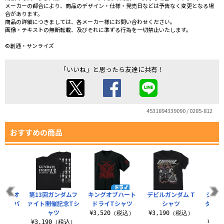
メーカーの都合により、商品のデザイン・仕様・発売日などは予告なく変更となる場
合があります。
商品の詳細につきましては、各メーカー様にお問い合わせください。
画像・テキストの無断転載、及びそれに準ずる行為を一切禁止いたします。
©創通・サンライズ
「いいね」と思ったら友達に共有！
4531894339090 / 0285-812
おすすめの商品
キングオ
第13回ガンダムフ
キングオブハート
デビルガンダム T
シャイ
ライトパ
ァイト開催記念Tシ
ドライTシャツ
シャツ
ダム 
ー
ャツ
ド
¥3,520（税込）
¥3,190（税込）
（税込）
¥3,190（税込）
¥3,