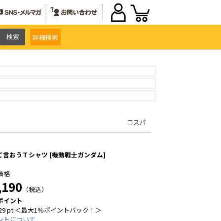
詳細
検索
コスパ
て言おうＴシャツ [機動戦士ガンダム]
価格
,190
（税込）
ポイント
29 pt ＜最大1％ポイントバック！＞
ントについて