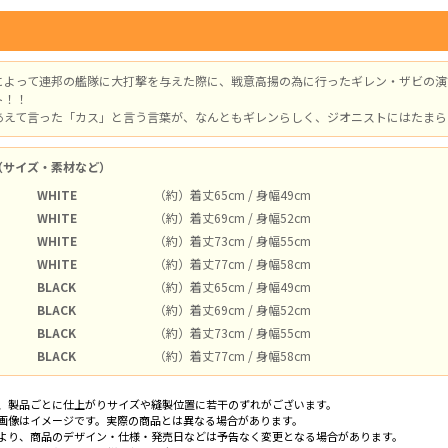
によって連邦の艦隊に大打撃を与えた際に、戦意高揚の為に行ったギレン・ザビの演
ト！！
あえて言った「カス」と言う言葉が、なんともギレンらしく、ジオニストにはたまら
（サイズ・素材など）
WHITE
（約）着丈65cm / 身幅49cm
WHITE
（約）着丈69cm / 身幅52cm
WHITE
（約）着丈73cm / 身幅55cm
WHITE
（約）着丈77cm / 身幅58cm
BLACK
（約）着丈65cm / 身幅49cm
BLACK
（約）着丈69cm / 身幅52cm
BLACK
（約）着丈73cm / 身幅55cm
BLACK
（約）着丈77cm / 身幅58cm
、製品ごとに仕上がりサイズや縫製位置に若干のずれがございます。
画像はイメージです。実際の商品とは異なる場合があります。
より、商品のデザイン・仕様・発売日などは予告なく変更となる場合があります。