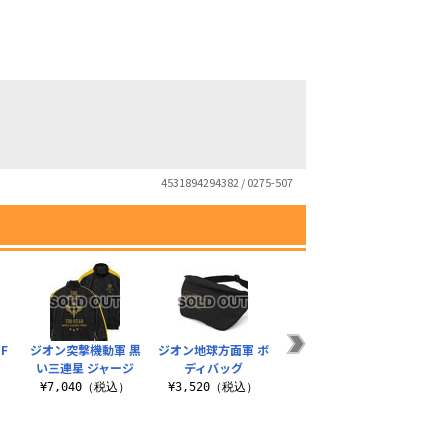
4531894294382 / 0275-507
OF
ジオン突撃機動軍 黒
ジオン地球方面軍 ボ
ジオン軍 レインポン
余計
い三連星 ジャージ
ディバッグ
チョ
）
¥7,040（税込）
¥3,520（税込）
¥5,500（税込）
¥3