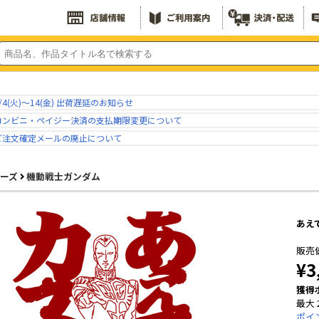
/4(火)～14(金) 出荷遅延のお知らせ
コンビニ・ペイジー決済の支払期限変更について
ご注文確定メールの廃止について
リーズ
機動戦士ガンダム
あえ
販売
¥3
獲得
最大 
ポイ