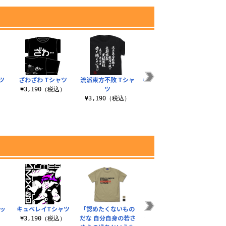
ツ
ざわざわ Tシャツ
流派東方不敗 Tシャ
キングオブハートTシ
星空の
ツ
ャツ
）
¥3,190（税込）
¥3,190（税込）
¥3,190（税込）
¥3
ッ
キュベレイTシャツ
「認めたくないもの
描き下ろし ウェイブ
V作戦 
ト
だな 自分自身の若さ
ライダー 100cmタペ
ダ
¥3,190（税込）