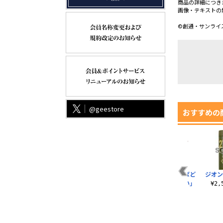
商品の詳細につき
画像・テキストの
©創通・サンライ
@geestore
おすすめの
ス
ジオン軍 M-51ジャケ
「ザクとは違うのだ
「当たらなければど
ジオン
ット
よ」 Tシャツ
うという事はない」
¥2
Tシャツ
¥13,200（税込）
¥3,300（税込）
¥3,300（税込）