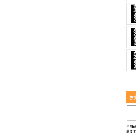
お
※商
届き