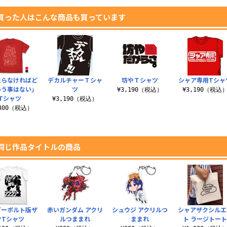
買った人はこんな商品も買っています
たらなければど
デカルチャーＴシャ
坊やＴシャツ
シャア専用Tシャ
いう事はない」
ツ
¥3,190（税込）
¥3,190（税込
Tシャツ
¥3,190（税込）
,300（税込）
同じ作品タイトルの商品
ダーボルト版ザ
赤いガンダム アクリ
シュウジ アクリルつ
シャアザクシルエ
クTシャツ
ルつままれ
ままれ
ト ラージトー