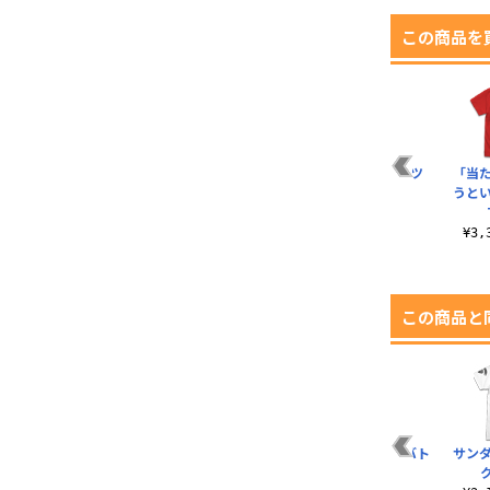
この商品を
ツ
ハマーンTシャツ
マッドアングラー隊T
百式百百 Tシャツ
「当
シャツ
うと
¥3,190（税込）
¥3,190（税込）
¥3,190（税込）
¥3
この商品と
ト
ジオン突撃機動軍Tシ
キングオブハートTシ
ガンダム・バルバト
サン
ャツ
ャツ
ス Tシャツ