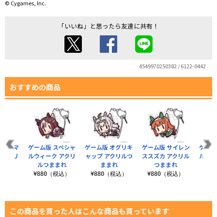
© Cygames, Inc.
「いいね」と思ったら友達に共有！
4549970250382 / 6122-0442
おすすめの商品
メジロマ
ゲーム版 スペシャ
ゲーム版 オグリキ
ゲーム版 サイレン
ゲーム
 アクリ
ルウィーク アクリ
ャップ アクリルつ
ススズカ アクリル
ルドル
まれ
ルつままれ
ままれ
つままれ
税込）
¥880（税込）
¥880（税込）
¥880（税込）
¥8
この商品を買った人はこんな商品も買っています