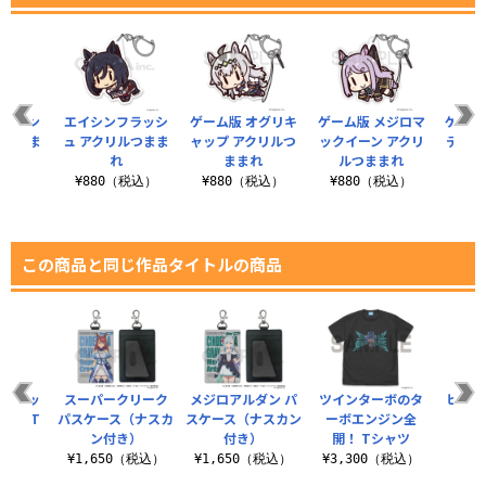
イヤモン
エイシンフラッシ
ゲーム版 オグリキ
ゲーム版 メジロマ
ゲーム
ルつまま
ュ アクリルつまま
ャップ アクリルつ
ックイーン アクリ
テイオ
れ
ままれ
ルつままれ
つ
税込）
¥880（税込）
¥880（税込）
¥880（税込）
¥8
この商品と同じ作品タイトルの商品
カーレッ
スーパークリーク
メジロアルダン パ
ツインターボのタ
ヒシミ
番！ T
パスケース（ナスカ
スケース（ナスカン
ーボエンジン全
リル
ツ
ン付き）
付き）
開！ Tシャツ
¥8
（税込）
¥1,650（税込）
¥1,650（税込）
¥3,300（税込）