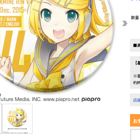
数量
■
【
※
約
店
お