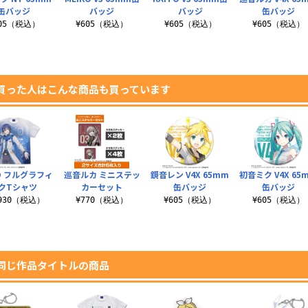
缶バッジ
バッジ
バッジ
缶バッジ
605（税込）
¥605（税込）
¥605（税込）
¥605（税込）
買った人はこんな商品も買っています
TO フルグラフィ
巡音ルカ ミニステッ
鏡音レン V4X 65mm
初音ミク V4X 65
クTシャツ
カーセット
缶バッジ
缶バッジ
,930（税込）
¥770（税込）
¥605（税込）
¥605（税込）
同じ作品タイトルの商品