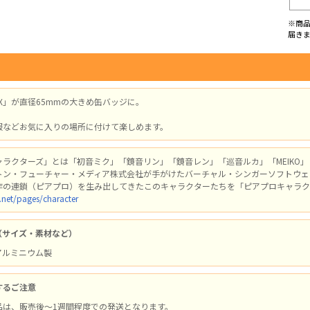
※商
届き
4X」が直径65mmの大きめ缶バッジに。
服などお気に入りの場所に付けて楽しめます。
ラクターズ」とは「初音ミク」「鏡音リン」「鏡音レン」「巡音ルカ」「MEIKO」「
トン・フューチャー・メディア株式会社が手がけたバーチャル・シンガーソフトウェ
作の連鎖（ピアプロ）を生み出してきたこのキャラクターたちを「ピアプロキャラク
.net/pages/character
（サイズ・素材など）
/ アルミニウム製
するご注意
品は、販売後～1週間程度での発送となります。