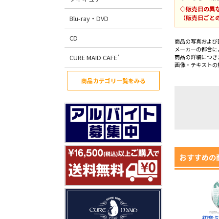
◇販売日の異
（販売日ごと
Blu-ray・DVD
CD
商品の写真および
メーカーの都合に
CURE MAID CAFE’
商品の詳細につき
画像・テキストの
商品カテゴリ一覧をみる
おすすめの
初音ミ