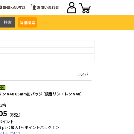
詳細
検索
コスパ
ン V4X 65mm缶バッジ [鏡音リン・レン V4X]
価格
05
（税込）
ポイント
5 pt ＜最大1％ポイントバック！＞
ントについて