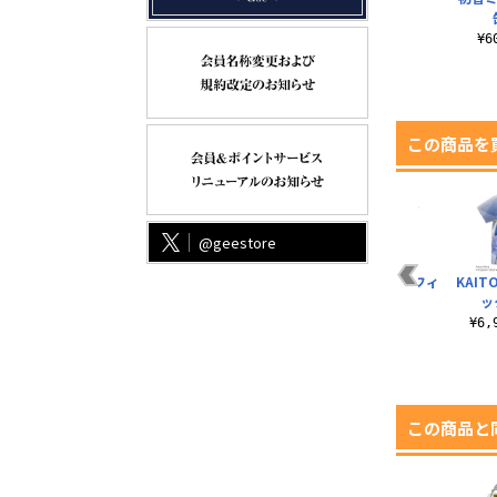
¥
この商品を
@geestore
マ
KAITO ミニステッカ
初音ミク 屋外対応ス
MEIKO フルグラフィ
KAI
ー
ーセット
テッカー
ックTシャツ
ッ
¥770（税込）
¥770（税込）
¥6,930（税込）
¥6
この商品と