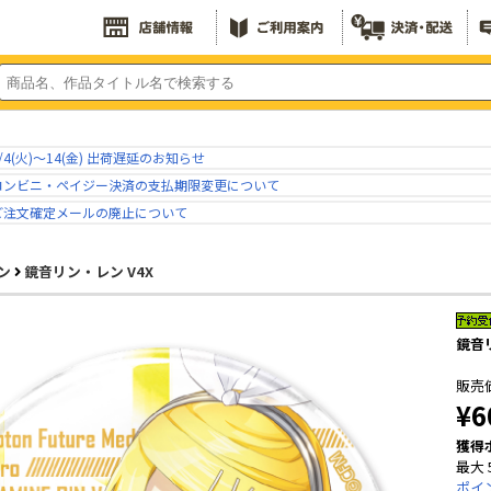
/4(火)～14(金) 出荷遅延のお知らせ
コンビニ・ペイジー決済の支払期限変更について
ご注文確定メールの廃止について
ン
鏡音リン・レン V4X
鏡音リ
販売
¥6
獲得
最大 
ポイ