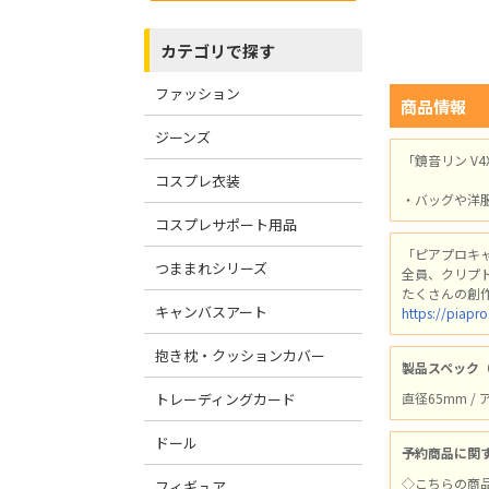
カテゴリで探す
ファッション
商品情報
ジーンズ
「鏡音リン V
コスプレ衣装
・バッグや洋
コスプレサポート用品
「ピアプロキャ
つままれシリーズ
全員、クリプ
たくさんの創
キャンバスアート
https://piapro
抱き枕・クッションカバー
製品スペック
トレーディングカード
直径65mm 
ドール
予約商品に関
◇こちらの商
フィギュア