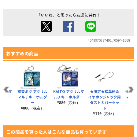
「いいね」と思ったら友達に共有！
4549970387491 / 0594-1668
おすすめの商品
アクリルマ
初音ミク アクリル
KAITO アクリルマ
★限定★松葉紐＆
巡音ル
ホルダー
マルチキーホルダ
ルチキーホルダー
イヤホンジャック用
マルチ
ー
ダストカバーセッ
税込）
¥880（税込）
ト
¥880（税込）
¥8
¥110（税込）
この商品を買った人はこんな商品も買っています