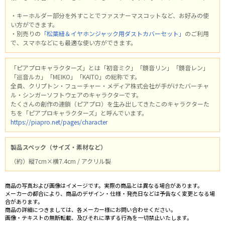
・キーホルダー部分を外すことでファスナーマスコットなど、お好みの使
い方ができます。
・別売りの
「松葉紐＆イヤホンジャック用ダストカバーセット」
のご利用
で、スマホなどにも最適な使い方ができます。
「ピアプロキャラクターズ」とは「初音ミク」「鏡音リン」「鏡音レン」
「巡音ルカ」「MEIKO」「KAITO」の総称です。
全員、クリプトン・フューチャー・メディア株式会社が手がけたバーチャ
ル・シンガーソフトウェアのキャラクターです。
たくさんの創作の連鎖（ピアプロ）を生み出してきたこのキャラクターた
ちを「ピアプロキャラクターズ」と呼んでいます。
https://piapro.net/pages/character
製品スペック（サイズ・素材など）
（約）縦7cm×横7.4cm / アクリル製
商品の写真および画像はイメージです。実際の商品とは異なる場合があります。
メーカーの都合により、商品のデザイン・仕様・発売日などは予告なく変更となる場
合があります。
商品の詳細につきましては、各メーカー様にお問い合わせください。
画像・テキストの無断転載、及びそれに準ずる行為を一切禁止いたします。