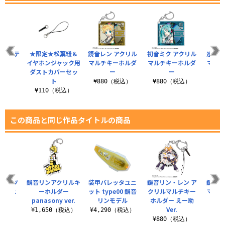
ミニステ
★限定★松葉紐＆
鏡音レン アクリル
初音ミク アクリル
巡音ル
セット
イヤホンジャック用
マルチキーホルダ
マルチキーホルダ
マルチ
ダストカバーセッ
ー
ー
税込）
ト
¥880（税込）
¥880（税込）
¥8
¥110（税込）
この商品と同じ作品タイトルの商品
Tシャツ
鏡音リンアクリルキ
装甲バレッタユニ
鏡音リン・レン ア
鏡音リ
 ver.
ーホルダー
ット type00 鏡音
クリルマルチキー
マルチ
panasony ver.
リンモデル
ホルダー えー助
（税込）
Ver.
¥1,650（税込）
¥4,290（税込）
¥8
¥880（税込）