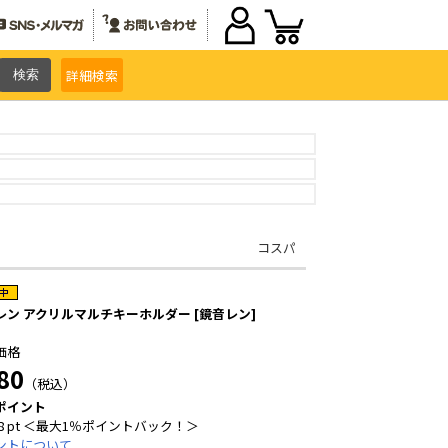
詳細
検索
コスパ
レン アクリルマルチキーホルダー [鏡音レン]
価格
80
（税込）
ポイント
8 pt ＜最大1％ポイントバック！＞
ントについて