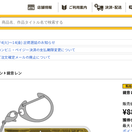
/4(火)～14(金) 出荷遅延のお知らせ
コンビニ・ペイジー決済の支払期限変更について
ご注文確定メールの廃止について
ン
鏡音レン
鏡音
販売
¥8
獲得
最大 
ポイ