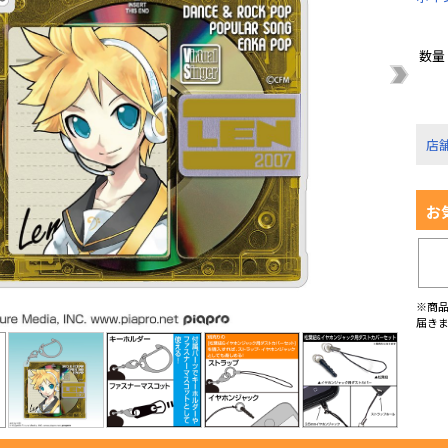
数量
店
お
※商
届き