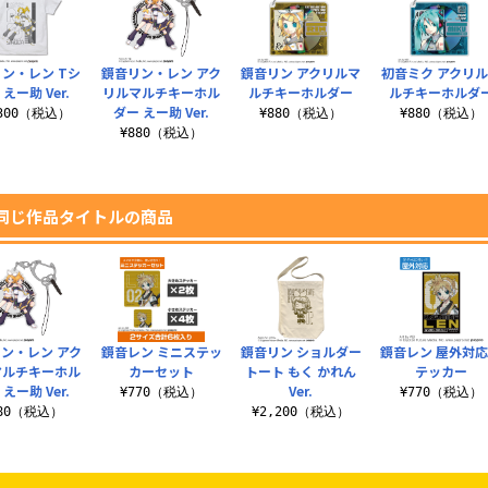
ン・レン Tシ
鏡音リン・レン アク
鏡音リン アクリルマ
初音ミク アクリ
えー助 Ver.
リルマルチキーホル
ルチキーホルダー
ルチキーホルダ
ダー えー助 Ver.
,300（税込）
¥880（税込）
¥880（税込）
¥880（税込）
同じ作品タイトルの商品
ン・レン アク
鏡音レン ミニステッ
鏡音リン ショルダー
鏡音レン 屋外対
マルチキーホル
カーセット
トート もく かれん
テッカー
えー助 Ver.
Ver.
¥770（税込）
¥770（税込）
880（税込）
¥2,200（税込）