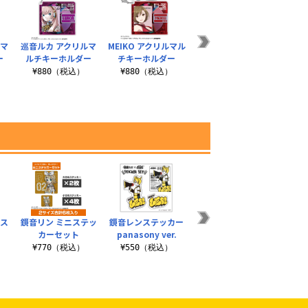
ルマ
巡音ルカ アクリルマ
MEIKO アクリルマル
KAITO アクリルマル
鏡音レ
ー
ルチキーホルダー
チキーホルダー
チキーホルダー
¥880（税込）
¥880（税込）
¥880（税込）
¥
応ス
鏡音リン ミニステッ
鏡音レンステッカー
鏡音レン Tシャツ 片
鏡音リ
カーセット
panasony ver.
栗いと Ver.
¥770（税込）
¥550（税込）
¥3,300（税込）
¥3