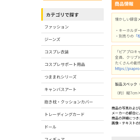
商品情報
カテゴリで探す
懐かしい録音
ファッション
・キーホルダ
・別売りの
「
ジーンズ
コスプレ衣装
「ピアプロキャ
全員、クリプ
たくさんの創
コスプレサポート用品
https://piapro
つままれシリーズ
製品スペック
キャンバスアート
（約）縦7cm×
抱き枕・クッションカバー
商品の写真および
メーカーの都合に
トレーディングカード
商品の詳細につき
画像・テキストの
ドール
フィギュア