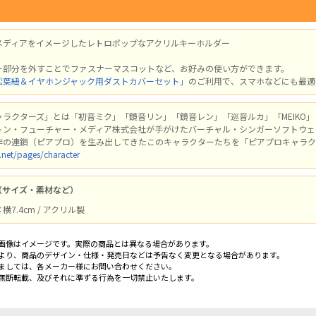
メディアをイメージしたレトロポップなアクリルキーホルダー
ー部分を外すことでファスナーマスコットなど、お好みの使い方ができます。
松葉紐＆イヤホンジャック用ダストカバーセット」
のご利用で、スマホなどにも最適
ラクターズ」とは「初音ミク」「鏡音リン」「鏡音レン」「巡音ルカ」「MEIKO」「
トン・フューチャー・メディア株式会社が手がけたバーチャル・シンガーソフトウェ
作の連鎖（ピアプロ）を生み出してきたこのキャラクターたちを「ピアプロキャラク
.net/pages/character
（サイズ・素材など）
横7.4cm / アクリル製
画像はイメージです。実際の商品とは異なる場合があります。
より、商品のデザイン・仕様・発売日などは予告なく変更となる場合があります。
ましては、各メーカー様にお問い合わせください。
無断転載、及びそれに準ずる行為を一切禁止いたします。