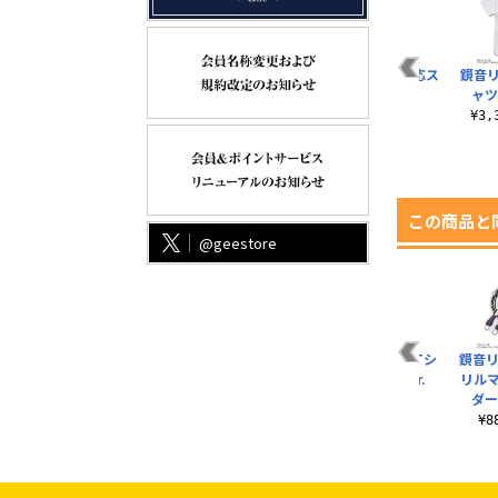
mm
初音ミク ミニステッ
初音ミク 屋外対応ス
鏡音リン 屋外対応ス
鏡音リ
カーセット
テッカー
テッカー
ャツ 
¥770（税込）
¥770（税込）
¥770（税込）
¥3
この商品と
@geestore
ー
ネコミミユニット PL-
アクリルショルダー
鏡音リン・レン Tシ
鏡音リ
モ
06 鏡音リンモデル
コンテナ 鏡音リンモ
ャツ えー助 Ver.
リル
プ
デル ウインドウタイ
ダー 
¥6,600（税込）
¥3,300（税込）
プ
）
¥
¥18,700（税込）