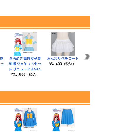
夏
きらめき高校女子夏
ふんわりペチコート
藤野岬高校制服リボ
オリ
ニュ
制服 ジャケットセッ
ン（夏冬共通）
オ
¥4,400（税込）
ト リニューアルVer..
¥4,400（税込）
¥2
）
¥31,900（税込）