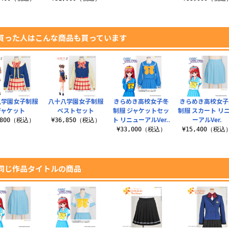
買った人はこんな商品も買っています
八学園女子制服
八十八学園女子制服
きらめき高校女子冬
きらめき高校女子
ジャケット
ベストセット
制服 ジャケットセッ
制服 スカート リ
ト リニューアルVer..
ーアルVer.
,800（税込）
¥36,850（税込）
¥33,000（税込）
¥15,400（税込
同じ作品タイトルの商品