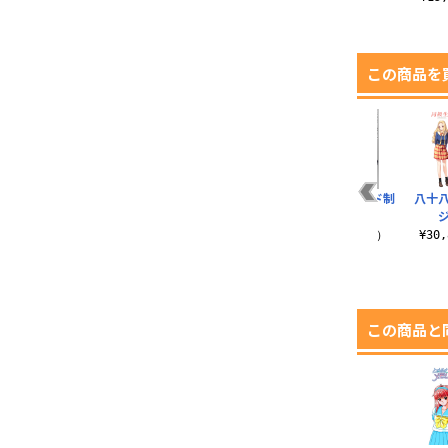
この商品を
カー
豊ヶ崎学園女子制服
豊ヶ崎学園女子制服
リコリス セカンド制
八十
冬服ジャケットセッ
スカート
服
ト
）
¥15,950（税込）
¥49,500（税込）
¥30
¥42,350（税込）
この商品と