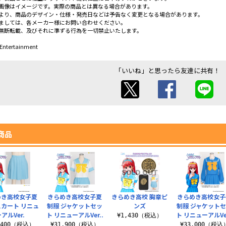
画像はイメージです。実際の商品とは異なる場合があります。
より、商品のデザイン・仕様・発売日などは予告なく変更となる場合があります。
ましては、各メーカー様にお問い合わせください。
無断転載、及びそれに準ずる行為を一切禁止いたします。
 Entertainment
「いいね」と思ったら友達に共有！
商品
めき高校女子夏
きらめき高校女子夏
きらめき高校 胸章ピ
きらめき高校女子
スカート リニュ
制服 ジャケットセッ
ンズ
制服 ジャケット
アルVer.
ト リニューアルVer..
ト リニューアルVer
¥1,430（税込）
,400（税込）
¥31,900（税込）
¥33,000（税込