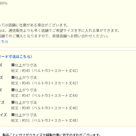
00％
n
っては店舗に在庫がある場合がございます。
合は、通信販売よりも早く店舗でご希望サイズを手に入れる事ができます。
店舗でのご購入となりますので、直接店舗へお問い合わせください。
こちら
ヌード寸法はこちら
）
ズ
■仕上がり寸法
総丈：約45（ベルト巾3＋スカート丈42）
イズ
■仕上がり寸法
総丈：約45（ベルト巾3＋スカート丈42）
ズ
■仕上がり寸法
総丈：約47（ベルト巾3＋スカート丈44）
イズ
■仕上がり寸法
総丈：約49（ベルト巾3＋スカート丈46）
サイズ
■仕上がり寸法
総丈：約51（ベルト巾3＋スカート丈48）
、製品ごとに仕上がりサイズや縫製位置に若干のずれがございます。