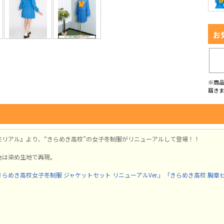
お
※商
届き
モリアル』より、“きらめき高校”の女子冬制服がリニューアルして登場！！
色は染め生地で再現。
きらめき高校女子冬制服 ジャケットセット リニューアルVer.」
「きらめき高校 胸章