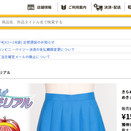
/4(火)～14(金) 出荷遅延のお知らせ
コンビニ・ペイジー決済の支払期限変更について
ご注文確定メールの廃止について
リアル
きら
めき
販売
¥1
獲得
最大 