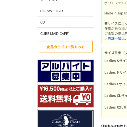
ポリエステル1
Blu-ray・DVD
Made in Japa
CD
■サイズによ
在庫がある場
CURE MAID CAFE’
ご希望の際は
♪
店舗一覧は
商品カテゴリ一覧をみる
サイズ目安（
Ladies Sサイ
Ladies Mサ
Ladies Lサイ
Ladies XLサ
Ladies XXL
縫製製品は特性上