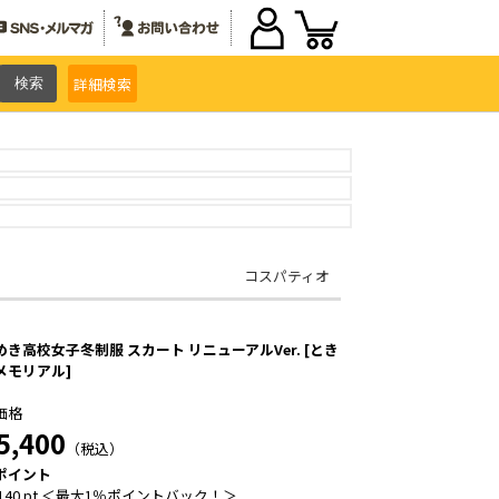
詳細
検索
コスパティオ
めき高校女子冬制服 スカート リニューアルVer. [とき
メモリアル]
価格
5,400
（税込）
ポイント
140 pt ＜最大1％ポイントバック！＞