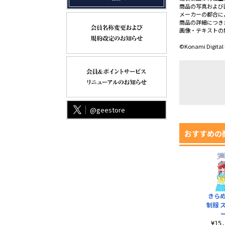
商品の写真および
メーカーの都合に
商品の詳細につき
画像・テキストの
©Konami Digital
@geestore
おすすめの
きら
制服 
ー
¥15