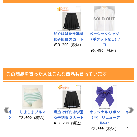
私立はばたき学園
ベーシックシャツ
女子制服 スカート
（ポケットなし）/
白
¥13,200（税込）
¥6,490（税込）
この商品を買った人はこんな商品も買っています
ル露出対
しましまブルマ
私立はばたき学園
オリジナル リボン
オリジ
ーパンツ
女子制服 スカート
（中） リニューア
（大）
¥2,090（税込）
ルVer.
（税込）
¥13,200（税込）
¥2,200（税込）
¥3,