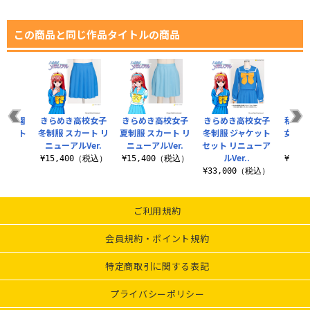
この商品と同じ作品タイトルの商品
たき学園
きらめき高校女子
きらめき高校女子
きらめき高校女子
私立は
スカート
冬制服 スカート リ
夏制服 スカート リ
冬制服 ジャケット
女子制
ニューアルVer.
ニューアルVer.
セット リニューア
ト
0（税込）
ルVer..
¥15,400（税込）
¥15,400（税込）
¥30,
¥33,000（税込）
ご利用規約
会員規約・ポイント規約
特定商取引に関する表記
プライバシーポリシー