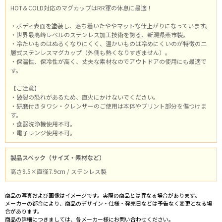
HOT＆COLD対応のマグカップはRR軍の休息に最適！
・ボディ表面を塗装し、落ち着いたややマットな仕上がりになっています。
・世界最高峰レベルのステンレス加工技術を誇る、新潟県燕市製。
・冷たいものはぬるくなりにくく、温かいものは冷めにくいのが特徴の二
層式ステンレスマグカップ（外側も熱くなりすぎません）。
・保温性、保冷性が高く、丈夫な素材なのでアウトドアの使用にも最適で
す。
【ご注意】
・破裂の恐れがあるため、直火にかけないでください。
・研磨付きタワシ・クレンザーのご使用は本体やプリント部分を傷つけま
す。
・食器洗浄機使用不可。
・電子レンジ使用不可。
製品スペック（サイズ・素材など）
高さ9.5×直径7.9cm / ステンレス製
商品の写真および画像はイメージです。実際の商品とは異なる場合があります。
メーカーの都合により、商品のデザイン・仕様・発売日などは予告なく変更となる場
合があります。
商品の詳細につきましては、各メーカー様にお問い合わせください。