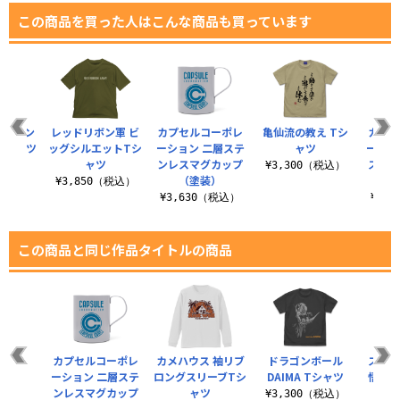
この商品を買った人はこんな商品も買っています
リブロン
レッドリボン軍 ビ
カプセルコーポレ
亀仙流の教え Tシ
カプセ
Tシャツ
ッグシルエットTシ
ーション 二層ステ
ャツ
ーショ
ャツ
ンレスマグカップ
スサー
（税込）
¥3,300（税込）
（塗装）
¥3,850（税込）
¥3,630（税込）
¥2,
この商品と同じ作品タイトルの商品
ラック
カプセルコーポレ
カメハウス 袖リブ
ドラゴンボール
スーパ
ヤ人ロ
ーション 二層ステ
ロングスリーブTシ
DAIMA Tシャツ
悟飯＆
シャツ
ンレスマグカップ
ャツ
¥3,300（税込）