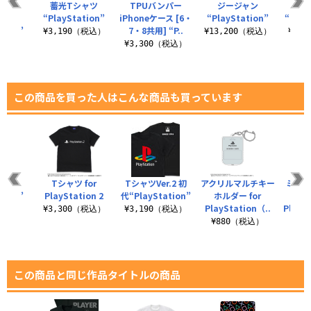
ッカー
蓄光Tシャツ
TPUバンパー
ジージャン
TE
“PlayStation”
iPhoneケース [6・
“PlayStation”
“Play
tion”
7・8共用] “P..
¥3,190（税込）
¥13,200（税込）
¥3,
税込）
¥3,300（税込）
この商品を買った人はこんな商品も買っています
シャツ
Tシャツ for
TシャツVer.2 初
アクリルマルチキー
ミニス
tion”
PlayStation 2
代“PlayStation”
ホルダー for
ッ
PlayStation（..
PlaySt
（税込）
¥3,300（税込）
¥3,190（税込）
¥880（税込）
¥7
この商品と同じ作品タイトルの商品