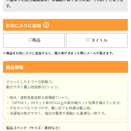
す。
お気に入りに追加
商品
タイトル
※商品をお気に入りに追加すると、再入荷が決まった際にメールが届きます。
商品情報
さらっとしたドライな肌触り。
動きやすく着心地抜群なTシャツ。
・吸水・速乾性能抜群な高機能Tシャツ。
・「UPF50＋」UVカット率95％以上の紫外線カット効果を備えています。
・汗をかいてもベタつかず、暑い日でも快適な着心地。
・洗濯後は乾きやすく、毎日の着用や運動にも最適な一枚です。
製品スペック（サイズ・素材など）