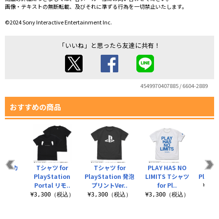
画像・テキストの無断転載、及びそれに準ずる行為を一切禁止いたします。
©2024 Sony Interactive Entertainment Inc.
「いいね」と思ったら友達に共有！
4549970407885 / 6604-2889
おすすめの商品
イパーカ
Tシャツ for
Tシャツ for
PLAY HAS NO
Tシ
r
PlayStation
PlayStation 発泡
LIMITS Tシャツ
PlayS
tion
Portal リモ..
プリントVer..
for Pl..
¥3,
（税込）
¥3,300（税込）
¥3,300（税込）
¥3,300（税込）