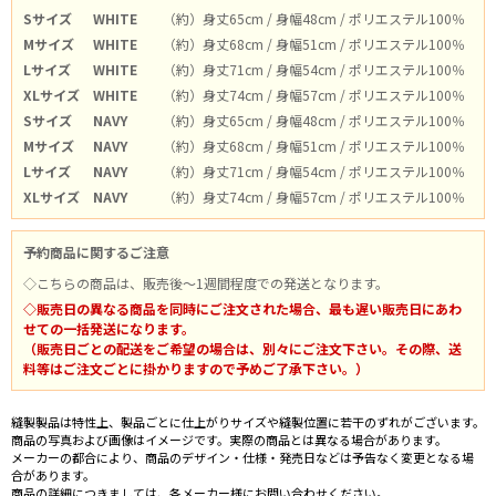
Sサイズ
WHITE
（約）身丈65cm / 身幅48cm / ポリエステル100％
Mサイズ
WHITE
（約）身丈68cm / 身幅51cm / ポリエステル100％
Lサイズ
WHITE
（約）身丈71cm / 身幅54cm / ポリエステル100％
XLサイズ
WHITE
（約）身丈74cm / 身幅57cm / ポリエステル100％
Sサイズ
NAVY
（約）身丈65cm / 身幅48cm / ポリエステル100％
Mサイズ
NAVY
（約）身丈68cm / 身幅51cm / ポリエステル100％
Lサイズ
NAVY
（約）身丈71cm / 身幅54cm / ポリエステル100％
XLサイズ
NAVY
（約）身丈74cm / 身幅57cm / ポリエステル100％
予約商品に関するご注意
◇こちらの商品は、販売後～1週間程度での発送となります。
◇販売日の異なる商品を同時にご注文された場合、最も遅い販売日にあわ
せての一括発送になります。
（販売日ごとの配送をご希望の場合は、別々にご注文下さい。その際、送
料等はご注文ごとに掛かりますので予めご了承下さい。）
縫製製品は特性上、製品ごとに仕上がりサイズや縫製位置に若干のずれがございます。
商品の写真および画像はイメージです。実際の商品とは異なる場合があります。
メーカーの都合により、商品のデザイン・仕様・発売日などは予告なく変更となる場
合があります。
商品の詳細につきましては、各メーカー様にお問い合わせください。