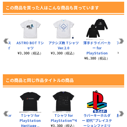
この商品を買った人はこんな商品も買っています
プレイス
ASTRO BOT Tシ
アクシズ教 Tシャツ
薄手ドライパーカ
アスト
ンシェイ
ャツ
Ver.2.0
ー for
ル
シャツ
PlayStation
¥3,300（税込）
¥3,300（税込）
¥3,
（税込）
¥6,380（税込）
この商品と同じ作品タイトルの商品
ツ for
Tシャツ for
Tシャツ for
ラバーキーホルダ
屋外対
tion
PlayStation
PlayStation™4
ー 初代“プレイステ
Heritage ..
ーションファミリ
Play
（税込）
¥3,300（税込）