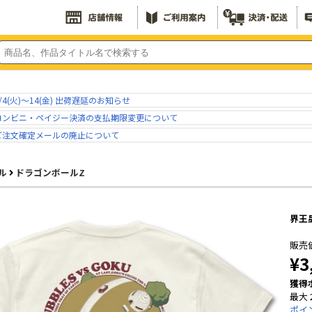
/4(火)～14(金) 出荷遅延のお知らせ
コンビニ・ペイジー決済の支払期限変更について
ご注文確定メールの廃止について
ル
ドラゴンボールZ
界王
販売
¥3
獲得
最大 
ポイ