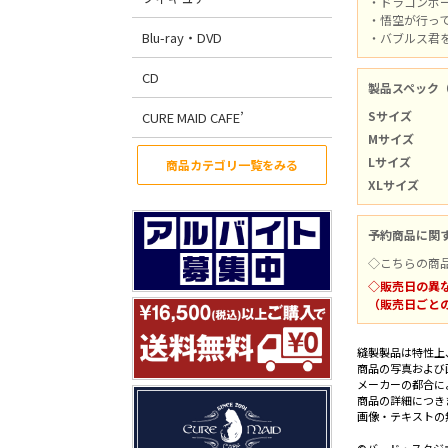
・ドラゴンボ
・悟空が行っ
Blu-ray・DVD
・バブルス君
CD
製品スペック
Sサイズ
CURE MAID CAFE’
Mサイズ
Lサイズ
商品カテゴリ一覧をみる
XLサイズ
予約商品に関
◇こちらの商
◇販売日の異
（販売日ごと
縫製製品は特性上
商品の写真および
メーカーの都合に
商品の詳細につき
画像・テキストの