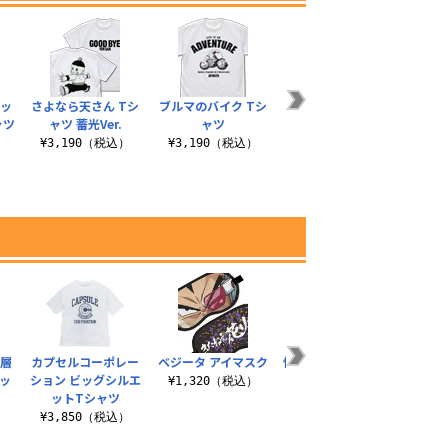
ビッ
さよなら天さん Tシ
ブルマのバイク Tシ
カプセルコーポレー
亀仙
ャツ
ャツ 蓄光Ver.
ャツ
ション ビッグシルエ
ットTシャツ
）
¥3,190（税込）
¥3,190（税込）
¥3
¥3,850（税込）
二層
カプセルコーポレー
ベジータ アイマスク
悟空の界王拳Tシャツ
超ベ
ッ
ション ビッグシルエ
¥1,320（税込）
¥3,190（税込）
ットTシャツ
¥1
）
¥3,850（税込）