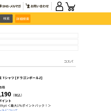
詳細
検索
コスパ
星 Tシャツ [ドラゴンボールZ]
価格
,190
（税込）
ポイント
29 pt ＜最大1％ポイントバック！＞
ントについて