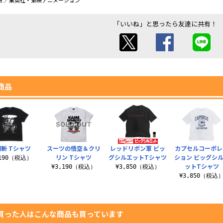
オ／集英社・東映アニメーション
「いいね」と思ったら友達に共有！
商品
斬 Tシャツ
スーツの悟空＆クリ
レッドリボン軍 ビッ
カプセルコーポレ
リン Tシャツ
グシルエットTシャツ
ション ビッグシ
,190（税込）
ットTシャツ
¥3,190（税込）
¥3,850（税込）
¥3,850（税込
買った人はこんな商品も買っています