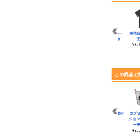
ー
親子かめはめ波 オー
さよなら天さんTシャ
カプセルコーポレー
孫悟
サ
ルプリントTシャツ
ツ改
ションTシャツ改
王
¥3,190（税込）
¥3,190（税込）
¥3,190（税込）
¥3
この商品と
ー
伝説の超サイヤ人ブ
カプセルコーポレー
ピッコロ魔貫光殺砲T
カプ
ル
ロリー Tシャツ
ション 二層ステンレ
シャツ
ション
スマグカップ（塗
ー
¥3,300（税込）
¥3,190（税込）
装）
¥2
¥3,630（税込）