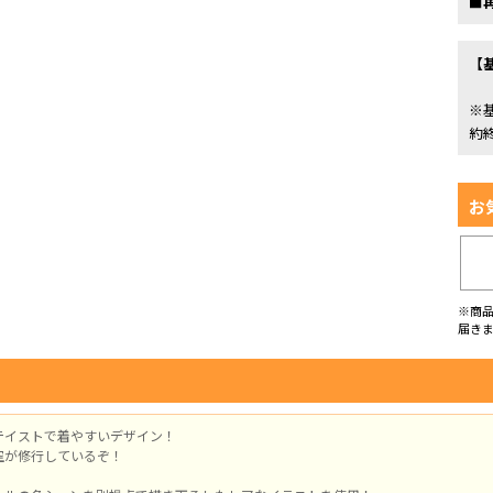
■
【
※
約
お
※商
届き
テイストで着やすいデザイン！
空が修行しているぞ！