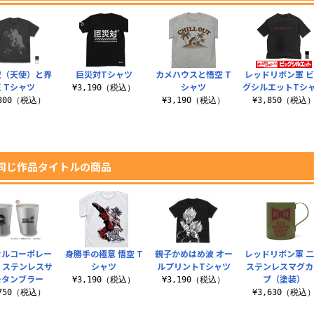
空（天使）と界
巨災対Tシャツ
カメハウスと悟空 T
レッドリボン軍 
 Tシャツ
シャツ
グシルエットTシ
¥3,190（税込）
,300（税込）
¥3,190（税込）
¥3,850（税込
同じ作品タイトルの商品
セルコーポレー
身勝手の極意 悟空 T
親子かめはめ波 オー
レッドリボン軍 
 ステンレスサ
シャツ
ルプリントTシャツ
ステンレスマグカ
モタンブラー
プ（塗装）
¥3,190（税込）
¥3,190（税込）
,750（税込）
¥3,630（税込