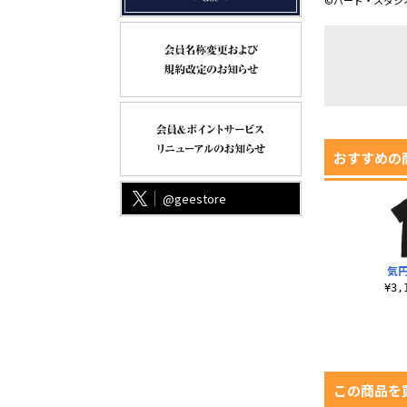
©バード・スタジ
おすすめの
@geestore
気円
¥3
この商品を