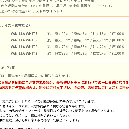
ールの名シーンを別視点で描き下ろしたレアなイラストを使用！
てきた過酷な修行の中でも印象深い、界王星での特訓風景がモチーフです。
を追いかける悟空のイラストがポイント！
（サイズ・素材など）
VANILLA WHITE
（約）身丈65cm / 身幅49cm / 袖丈19cm / 綿100％
VANILLA WHITE
（約）身丈69cm / 身幅52cm / 袖丈20cm / 綿100％
VANILLA WHITE
（約）身丈73cm / 身幅55cm / 袖丈22cm / 綿100％
VANILLA WHITE
（約）身丈77cm / 身幅58cm / 袖丈24cm / 綿100％
するご注意
品は、販売後～1週間程度での発送となります。
なる商品を同時にご注文された場合、最も遅い販売日にあわせての一括発送になりま
の配送をご希望の場合は、別々にご注文下さい。その際、送料等はご注文ごとに掛か
、製品ごとに仕上がりサイズや縫製位置に若干のずれがございます。
画像はイメージです。実際の商品とは異なる場合があります。
より、商品のデザイン・仕様・発売日などは予告なく変更となる場合があります。
ましては、各メーカー様にお問い合わせください。
無断転載、及びそれに準ずる行為を一切禁止いたします。