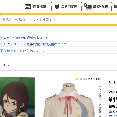
/4(火)～14(金) 出荷遅延のお知らせ
コンビニ・ペイジー決済の支払期限変更について
ご注文確定メールの廃止について
コイル
リコ
販売
¥4
獲得
最大 
ポイ