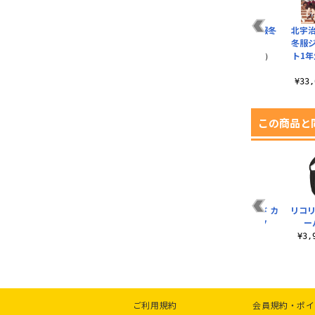
ー
【早得】AIR女子制服
本栖高校女子制服冬
本栖高校女子制服冬
北宇
ー
服 ブラウスセット
服 スカート
冬服
¥52,800（税込）
ト1年
¥24,750（税込）
¥19,800（税込）
¥33
この商品と
 脱
千束＆たきな ラージ
【早得】リコリス フ
リコリス セカンド カ
リコリ
トート
ァースト夏制服
レッジTシャツ
ー
¥1,980（税込）
¥48,400（税込）
¥3,190（税込）
¥3
ご利用規約
会員規約・ポイ