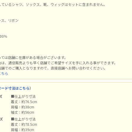
しているシャツ、ソックス、靴、ウィッグはセットに含まれません。
ース、リボン
00％
n
っては店舗に在庫がある場合がございます。
合は、通信販売よりも早く店舗でご希望サイズを手に入れる事ができます。
店舗でのご購入となりますので、直接店舗へお問い合わせください。
こちら
ヌード寸法はこちら
）
ズ
■仕上がり寸法
着丈：約76.5cm
肩幅：約38cm
袖丈：約56cm
イズ
■仕上がり寸法
着丈：約78.5cm
肩幅：約39cm