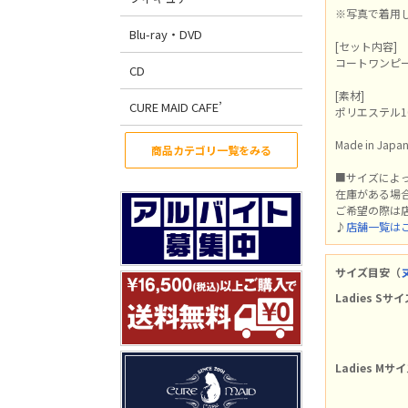
※写真で着用
Blu-ray・DVD
[セット内容]
コートワンピ
CD
[素材]
CURE MAID CAFE’
ポリエステル1
Made in Japa
商品カテゴリ一覧をみる
■サイズによ
在庫がある場
ご希望の際は
♪
店舗一覧は
サイズ目安（
Ladies Sサイ
Ladies Mサ