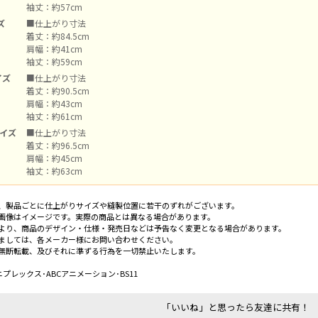
袖丈：約57cm
ズ
■仕上がり寸法
着丈：約84.5cm
肩幅：約41cm
袖丈：約59cm
イズ
■仕上がり寸法
着丈：約90.5cm
肩幅：約43cm
袖丈：約61cm
サイズ
■仕上がり寸法
着丈：約96.5cm
肩幅：約45cm
袖丈：約63cm
、製品ごとに仕上がりサイズや縫製位置に若干のずれがございます。
画像はイメージです。実際の商品とは異なる場合があります。
より、商品のデザイン・仕様・発売日などは予告なく変更となる場合があります。
ましては、各メーカー様にお問い合わせください。
無断転載、及びそれに準ずる行為を一切禁止いたします。
y／アニプレックス･ABCアニメーション･BS11
「いいね」と思ったら友達に共有！