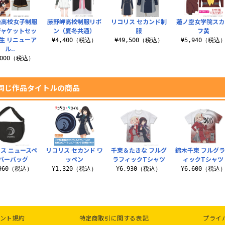
治高校女子制服
藤野岬高校制服リボ
リコリス セカンド制
蓮ノ空女学院スカ
ジャケットセッ
ン（夏冬共通）
服
フ黄
生 リニューア
¥4,400（税込）
¥49,500（税込）
¥5,940（税込
ル..
,000（税込）
同じ作品タイトルの商品
ス ニュースペ
リコリス セカンド ワ
千束＆たきな フルグ
錦木千束 フルグ
パーバッグ
ッペン
ラフィックTシャツ
ィックTシャツ
,960（税込）
¥1,320（税込）
¥6,930（税込）
¥6,600（税込
ント規約
特定商取引に関する表記
プライ