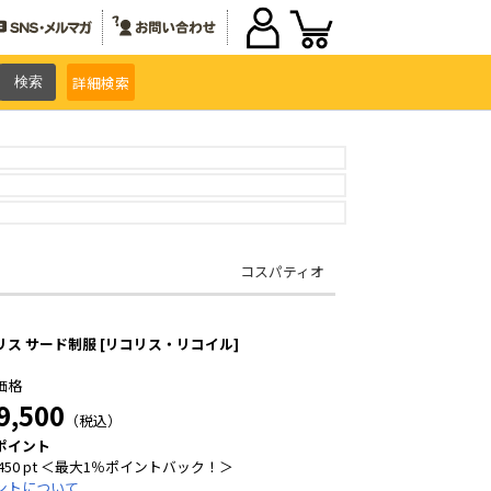
詳細
検索
コスパティオ
リス サード制服 [リコリス・リコイル]
価格
9,500
（税込）
ポイント
450 pt ＜最大1％ポイントバック！＞
ントについて