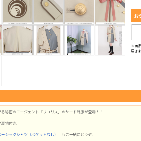
お
※商
届き
守る秘密のエージェント「リコリス」のサード制服が登場！！
い裏地付き。
ベーシックシャツ（ポケットなし）」
もご一緒にどうぞ。