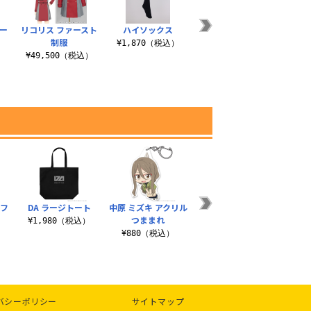
ー
リコリス ファースト
ハイソックス
ウルトラロングオー
御崎
制服
バーニーソックス
¥1,870（税込）
）
¥49,500（税込）
¥2,200（税込）
¥3
ラフ
DA ラージトート
中原 ミズキ アクリル
喫茶リコリコの制服
喫茶
つままれ
共通スカート
セット
¥1,980（税込）
）
¥880（税込）
¥17,600（税込）
¥4
バシーポリシー
サイトマップ