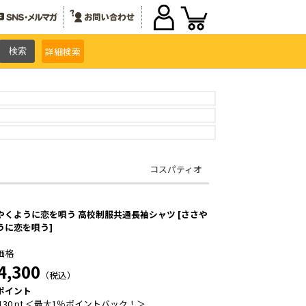
詳細
検索
コスパティオ
やくように恋を唄う 高校制服共通長袖シャツ [ささや
うに恋を唄う]
価格
4,300
（税込）
ポイント
130 pt ＜最大1％ポイントバック！＞