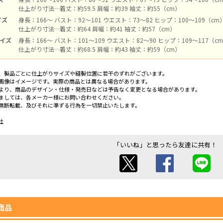
仕上がり寸法…着丈：約59.5 肩幅：約39 袖丈：約55（cm）
イズ
身長：166～ バスト：92～101 ウエスト：73～82 ヒップ：100～109（cm
仕上がり寸法…着丈：約64 肩幅：約41 袖丈：約57（cm）
サイズ
身長：166～ バスト：101～109 ウエスト：82～90 ヒップ：109～117（c
仕上がり寸法…着丈：約68.5 肩幅：約43 袖丈：約59（cm）
、製品ごとに仕上がりサイズや縫製位置に若干のずれがございます。
画像はイメージです。実際の商品とは異なる場合があります。
より、商品のデザイン・仕様・発売日などは予告なく変更となる場合があります。
ましては、各メーカー様にお問い合わせください。
無断転載、及びそれに準ずる行為を一切禁止いたします。
社
「いいね」と思ったら友達に共有！
商品