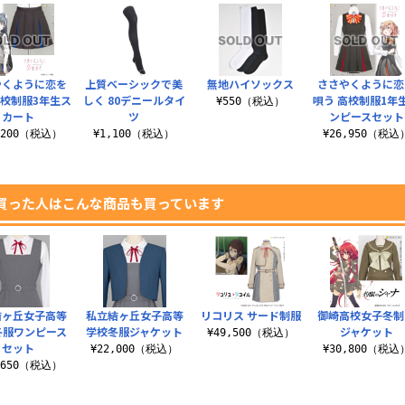
やくように恋を
上質ベーシックで美
無地ハイソックス
ささやくように恋
高校制服3年生ス
しく 80デニールタイ
唄う 高校制服1年
¥550（税込）
カート
ツ
ンピースセット
,200（税込）
¥1,100（税込）
¥26,950（税込
買った人はこんな商品も買っています
結ヶ丘女子高等
私立結ヶ丘女子高等
リコリス サード制服
御崎高校女子冬制
冬服ワンピース
学校冬服ジャケット
ジャケット
¥49,500（税込）
セット
¥22,000（税込）
¥30,800（税込
,650（税込）