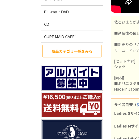
Blu-ray・DVD
依とひまりが
CD
■通気性の良
CURE MAID CAFE’
■別売りの「
リニューアルV
商品カテゴリ一覧をみる
[セット内容]
シャツ
[素材]
■ポリエステル
Made in Japa
サイズ目安（
Ladies Sサイ
Ladies Mサ
Ladies Lサイ