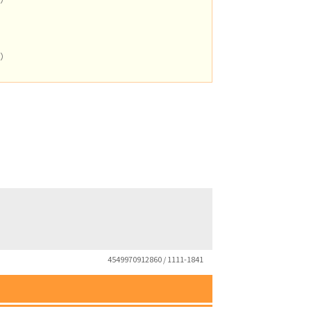
）
m）
4549970912860 / 1111-1841