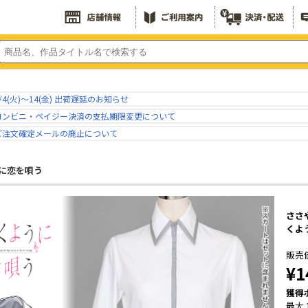
/4(火)～14(金) 出荷遅延のお知らせ
コンビニ・ペイジー決済の支払期限変更について
ご注文確定メールの廃止について
に恋を唄う
ささ
くよ
販売
¥1
獲得
最大 