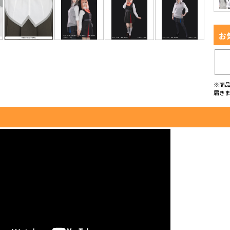
お
※商
届き