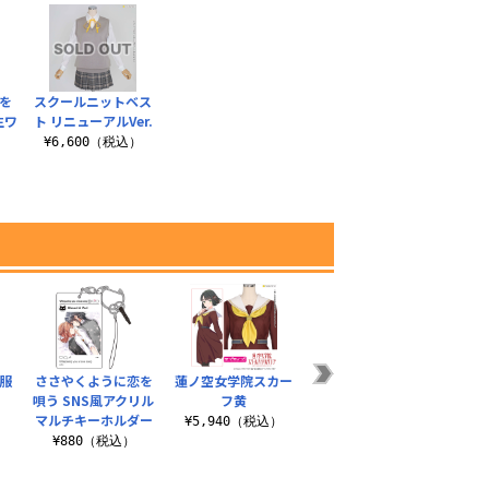
を
スクールニットベス
生ワ
ト リニューアルVer.
¥6,600（税込）
）
服
ささやくように恋を
蓮ノ空女学院スカー
ささやくように恋を
唄う SNS風アクリル
フ黄
唄う F3キャンバスア
マルチキーホルダー
ート
）
¥5,940（税込）
¥880（税込）
¥4,400（税込）