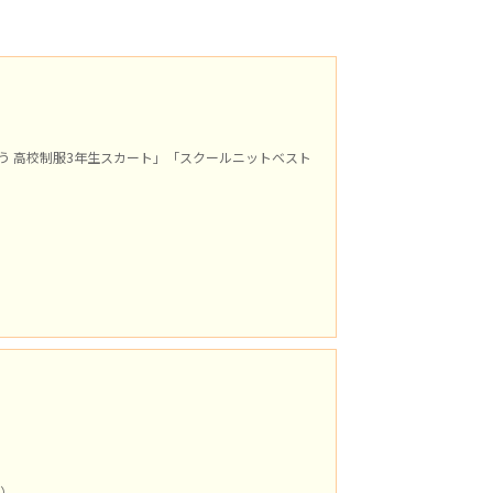
う 高校制服3年生スカート」「スクールニットベスト
）
）
m）