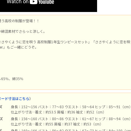
通う高校の制服が登場！！
い綿混素材でさらっと涼しく。
ささやくように恋を唄う 高校制服1年生ワンピースセット」「ささやくように恋を唄
er.」もご一緒にどうぞ。
65％、綿35％
n
ヌード寸法はこちら
）
ズ
身長：152～156 バスト：77～83 ウエスト：58～64 ヒップ：85～91（cm
仕上がり寸法…着丈：約53.5 肩幅：約36 袖丈：約52（cm）
イズ
身長：156～160 バスト：80～86 ウエスト：61～67 ヒップ：88～94（cm
仕上がり寸法…着丈：約55 肩幅：約37 袖丈：約53（cm）
ズ
身長：160～166 バスト：86～92 ウエスト：67～73 ヒップ：94～100（c