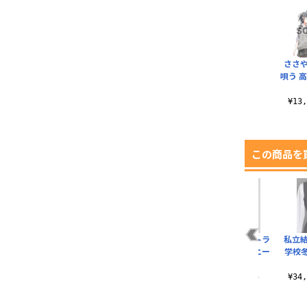
ささ
唄う 
¥13
この商品を
ライン入りウルトラ
私立
ロングオーバーニー
学校
ソックス
¥2,310（税込）
¥34