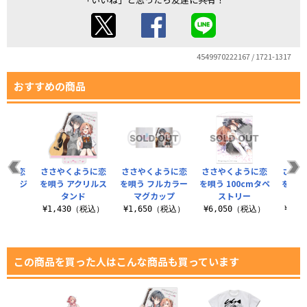
4549970222167 / 1721-1317
おすすめの商品
ように恋
ささやくように恋
ささやくように恋
ささやくように恋
ささ
 ラージ
を唄う アクリルス
を唄う フルカラー
を唄う 100cmタペ
を唄う
ト
タンド
マグカップ
ストリー
（税込）
¥1,430（税込）
¥1,650（税込）
¥6,050（税込）
¥3,
この商品を買った人はこんな商品も買っています