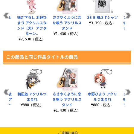
＋アクリル
描き下ろし 木野ひ
ささやくように恋
SS GIRLS Tシャツ
ささや
ンド
まり アクリルスタ
を唄う アクリルス
を唄う
¥3,190（税込）
ンド（大） アフタ
タンド
リルマ
（税込）
ヌーン..
¥1,430（税込）
¥2,530（税込）
¥8
この商品と同じ作品タイトルの商品
 朝凪依
朝凪依 アクリルつ
ささやくように恋
木野ひまり アクリ
ささや
ッジ ア
ままれ
を唄う アクリルス
ルつままれ
を唄う
ンティー
タンド
リルマ
¥880（税込）
¥880（税込）
.
¥1,430（税込）
税込）
¥8
ご利用規約