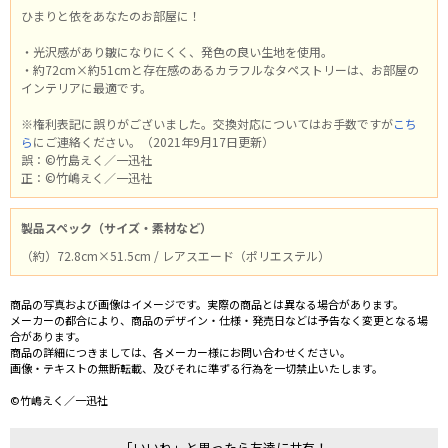
ひまりと依をあなたのお部屋に！
・光沢感があり皺になりにくく、発色の良い生地を使用。
・約72cm×約51cmと存在感のあるカラフルなタペストリーは、お部屋の
インテリアに最適です。
※権利表記に誤りがございました。交換対応についてはお手数ですが
こち
ら
にご連絡ください。（2021年9月17日更新）
誤：©竹島えく／一迅社
正：©竹嶋えく／一迅社
製品スペック（サイズ・素材など）
（約）72.8cm×51.5cm / レアスエード（ポリエステル）
商品の写真および画像はイメージです。実際の商品とは異なる場合があります。
メーカーの都合により、商品のデザイン・仕様・発売日などは予告なく変更となる場
合があります。
商品の詳細につきましては、各メーカー様にお問い合わせください。
画像・テキストの無断転載、及びそれに準ずる行為を一切禁止いたします。
©竹嶋えく／一迅社
「いいね」と思ったら友達に共有！