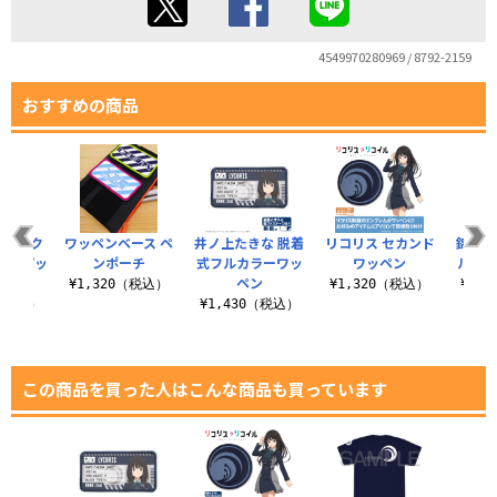
4549970280969 / 8792-2159
おすすめの商品
ファンク
ワッペンベース ペ
井ノ上たきな 脱着
リコリス セカンド
錦木千
ックパッ
ンポーチ
式フルカラーワッ
ワッペン
ルカ
ペン
¥1,320（税込）
¥1,320（税込）
¥1,
0（税込）
¥1,430（税込）
この商品を買った人はこんな商品も買っています