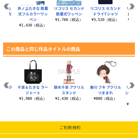
もやりた
井ノ上たきな 脱着
リコリス セカンド
リコリス セカンド
リコリ
・優・先
式フルカラーワッ
脱着式ワッペン
ドライTシャツ
ト ド
ャツ
ペン
¥1,760（税込）
¥3,520（税込）
¥3,
（税込）
¥1,430（税込）
この商品と同じ作品タイトルの商品
薄手ドラ
千束＆たきな ラー
錦木千束 アクリル
春川 フキ アクリル
リコリ
カー
ジトート
スタンド
つままれ
ショナ
（税込）
¥1,980（税込）
¥1,430（税込）
¥880（税込）
¥14,
ご利用規約