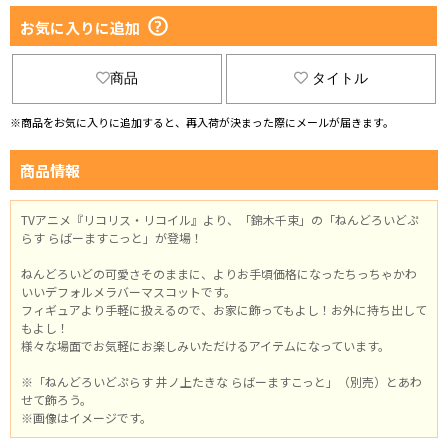
お気に入りに追加
商品
タイトル
※商品をお気に入りに追加すると、再入荷が決まった際にメールが届きます。
商品情報
TVアニメ『リコリス・リコイル』より、「錦木千束」の「ねんどろいどぷ
らす らばーますこっと」が登場！
ねんどろいどの可愛さそのままに、よりお手頃価格になったちっちゃかわ
いいデフォルメラバーマスコットです。
フィギュアより手軽に扱えるので、お家に飾ってもよし！お外に持ち出して
もよし！
様々な場面でお気軽にお楽しみいただけるアイテムになっています。
※「ねんどろいどぷらす 井ノ上たきな らばーますこっと」（別売）とあわ
せて飾ろう。
※画像はイメージです。