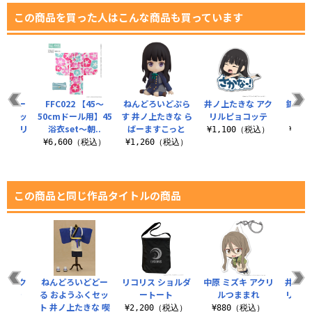
この商品を買った人はこんな商品も買っています
いどどー
FFC022 【45～
ねんどろいどぷら
井ノ上たきな アク
錦木千
ふくセッ
50cmドール用】45
す 井ノ上たきな ら
リルピョコッテ
ピ
 喫茶リ
浴衣set～朝..
ばーますこっと
¥1,100（税込）
¥1,
..
¥6,600（税込）
¥1,260（税込）
（税込）
この商品と同じ作品タイトルの商品
な アク
ねんどろいどどー
リコリス ショルダ
中原 ミズキ アクリ
井ノ上
コッテ
る おようふくセッ
ートート
ルつままれ
リルつ
ト 井ノ上たきな 喫
リ
（税込）
¥2,200（税込）
¥880（税込）