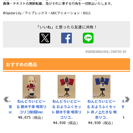
画像・テキストの無断転載、及びそれに準ずる行為を一切禁止いたします。
©Spider Lily／アニプレックス・ABCアニメーション・BS11
「いいね」と思ったら友達に共有！
4580828661936 / 260703-05
おすすめの商品
いどどー
ねんどろいどどー
ねんどろいどどー
ねんどろいどどー
ねんど
きな 喫
る 錦木千束 喫茶リ
る おようふくセッ
る おようふくセッ
す 井
服Ver.
コリコ制服Ver.
ト 錦木千束 喫茶リ
ト 井ノ上たきな 喫
ばー
コリコ..
茶リコ..
（税込）
¥8,075（税込）
¥1,
¥4,930（税込）
¥4,930（税込）