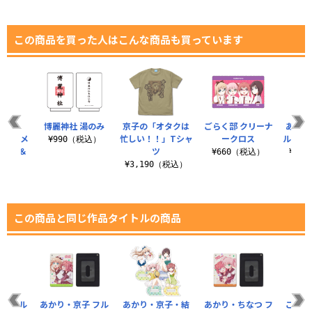
この商品を買った人はこんな商品も買っています
★東方
博麗神社 湯のみ
京子の「オタクは
ごらく部 クリーナ
あかり
×キュアメ
忙しい！！」Tシャ
ークロス
ルカラ
¥990（税込）
 霊夢＆
ツ
¥660（税込）
¥1,
..
¥3,190（税込）
（税込）
この商品と同じ作品タイトルの商品
つ フル
あかり・京子 フル
あかり・京子・結
あかり・ちなつ フ
ごらく