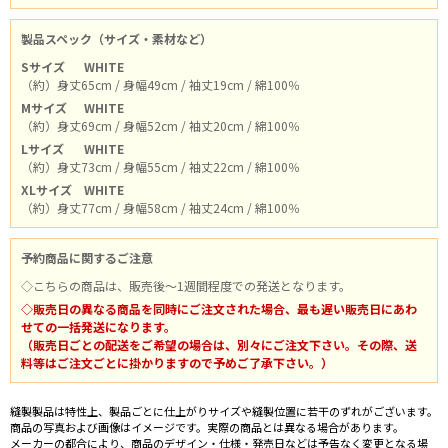
製品スペック（サイズ・素材など）
Sサイズ
WHITE
（約）身丈65cm / 身幅49cm / 袖丈19cm / 綿100％
Mサイズ
WHITE
（約）身丈69cm / 身幅52cm / 袖丈20cm / 綿100％
Lサイズ
WHITE
（約）身丈73cm / 身幅55cm / 袖丈22cm / 綿100％
XLサイズ
WHITE
（約）身丈77cm / 身幅58cm / 袖丈24cm / 綿100％
予約商品に関するご注意
◇こちらの商品は、販売後～1週間程度での発送となります。
◇販売日の異なる商品を同時にご注文された場合、最も遅い販売日にあわ
せての一括発送になります。
（販売日ごとの配送をご希望の場合は、別々にご注文下さい。その際、送
料等はご注文ごとに掛かりますので予めご了承下さい。）
縫製製品は特性上、製品ごとに仕上がりサイズや縫製位置に若干のずれがございます。
商品の写真および画像はイメージです。実際の商品とは異なる場合があります。
メーカーの都合により、商品のデザイン・仕様・発売日などは予告なく変更となる場