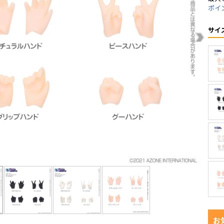
ポイ
サイ
お