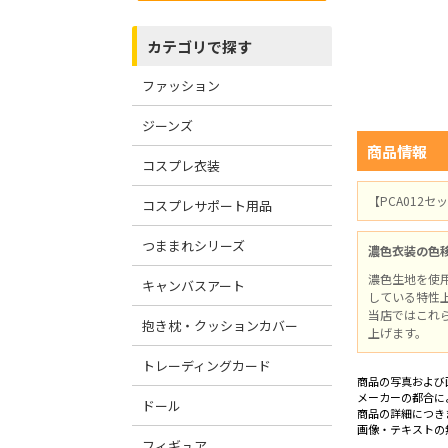
カテゴリで探す
ファッション
ジーンズ
商品情報
コスプレ衣装
【PCA012
コスプレサポート用品
つままれシリーズ
濃色衣装の色
濃色生地を使
キャンバスアート
している特性
当店ではこれ
抱き枕・クッションカバー
上げます。
トレーディングカード
商品の写真および
メーカーの都合に
ドール
商品の詳細につき
画像・テキストの
フィギュア