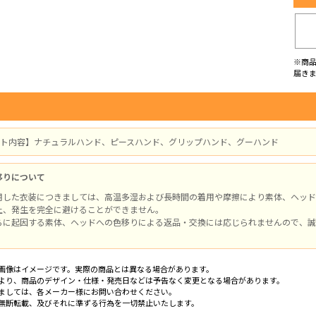
※商
届き
セット内容】ナチュラルハンド、ピースハンド、グリップハンド、グーハンド
移りについて
用した衣装につきましては、高温多湿および長時間の着用や摩擦により素体、ヘッド
上、発生を完全に避けることができません。
らに起因する素体、ヘッドへの色移りによる返品・交換には応じられませんので、誠
画像はイメージです。実際の商品とは異なる場合があります。
より、商品のデザイン・仕様・発売日などは予告なく変更となる場合があります。
ましては、各メーカー様にお問い合わせください。
無断転載、及びそれに準ずる行為を一切禁止いたします。