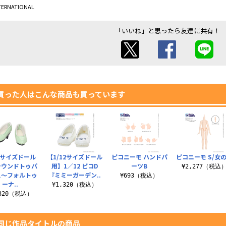
TERNATIONAL
「いいね」と思ったら友達に共有！
買った人はこんな商品も買っています
6サイズドール
【1/12サイズドール
ピコニーモ ハンドパ
ピコニーモ S/女
ラウンドトゥパ
用】1／12 ピコD
ーツB
¥2,277（税込
ス～フォルトゥ
『ミミーガーデン..
¥693（税込）
ーナ..
¥1,320（税込）
,320（税込）
同じ作品タイトルの商品