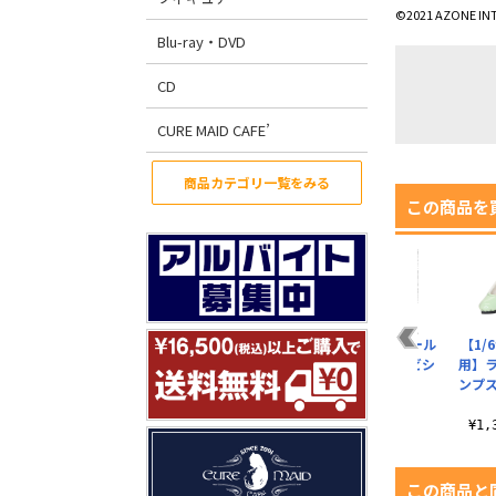
©2021 AZONE IN
Blu-ray・DVD
CD
CURE MAID CAFE’
商品カテゴリ一覧をみる
この商品を
ル
【1/6サイズドール
PIC299【1/12サイズ
【1/12サイズドール
【1/
ャン
用】PNS ドットチュ
ドール用】1/12 スト
用】1／12 ソフビシ
用】
ー
ールニーハイソック..
ッキング
ョートブーツ
ンプ
¥1,408（税込）
¥528（税込）
¥1,848（税込）
¥1
この商品と