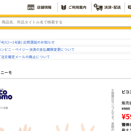
/4(火)～14(金) 出荷遅延のお知らせ
コンビニ・ペイジー決済の支払期限変更について
ご注文確定メールの廃止について
コニーモ
ピコ
販売
¥660
¥5
獲得
最大 