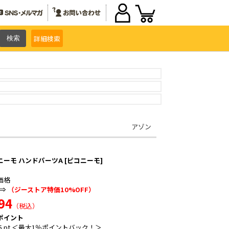
詳細
検索
アゾン
ニーモ ハンドパーツA [ピコニーモ]
価格
⇒
（ジーストア特価10%OFF）
94
（税込）
ポイント
5 pt ＜最大1％ポイントバック！＞