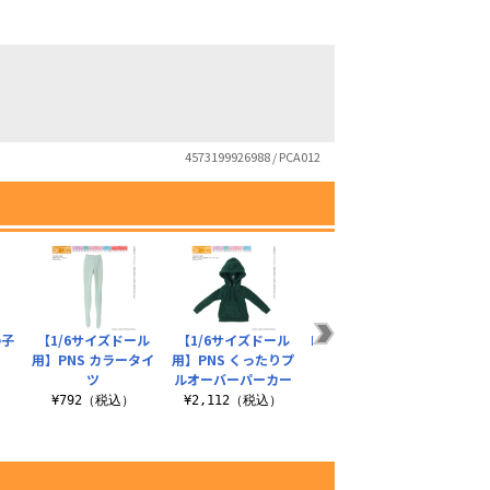
4573199926988 / PCA012
の子
【1/6サイズドール
【1/6サイズドール
PIC297【1/12サイズ
PIC3
用】PNS カラータイ
用】PNS くったりプ
ドール用】1/12 ピコ
ドール
）
ツ
ルオーバーパーカー
D（小足..
ソ
¥792（税込）
¥2,112（税込）
¥1,320（税込）
¥