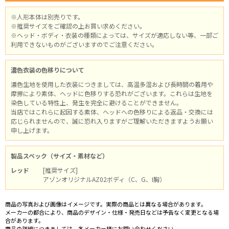
※人形本体は別売りです。
※推奨サイズをご確認の上お買い求めください。
※ヘッド・ボディ・衣装の種類によっては、サイズが適応しない等、一部ご
利用できないものがございますのでご注意ください。
濃色衣装の色移りについて
濃色生地を使用した衣装につきましては、高温多湿および長時間の着用や
摩擦により素体、ヘッドに色移りする恐れがございます。これらは生地を
染色している特性上、発生を完全に避けることができません。
当店ではこれらに起因する素体、ヘッドへの色移りによる返品・交換には
応じられませんので、誠に恐れ入りますがご理解いただきますようお願い
申し上げます。
製品スペック（サイズ・素材など）
レッド
[推奨サイズ]
アゾンオリジナルAZ02ボディ（C、G、I胸）
商品の写真および画像はイメージです。実際の商品とは異なる場合があります。
メーカーの都合により、商品のデザイン・仕様・発売日などは予告なく変更となる場
合があります。
商品の詳細につきましては、各メーカー様にお問い合わせください。