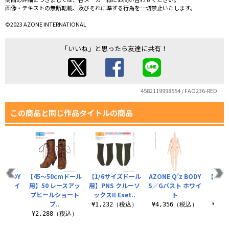
画像・テキストの無断転載、及びそれに準ずる行為を一切禁止いたします。
©2023 AZONE INTERNATIONAL
「いいね」と思ったら友達に共有！
4582119998554 / FAO236-RED
この商品と同じ作品タイトルの商品
z BODY
【45～50cmドール
【1/6サイズドール
AZONE Q’z BODY
【45～
 ホワイ
用】50 レースアッ
用】PNS クルーソ
S／Gバスト ホワイ
用】A
プヒールショート
ックスII Eset..
ト
lux
ブ..
（税込）
¥1,232（税込）
¥4,356（税込）
¥2,
¥2,288（税込）