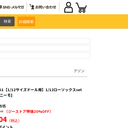
詳細
検索
アゾン
351【1/12サイズドール用】1/12ローソックスset
コニーモ]
価格
⇒
（ジーストア特価20%OFF）
04
（税込）
ポイント