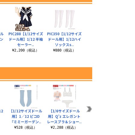
ール
PIC288【1/12サイズ
PIC350【1/12サイズ
セン
ドール用】1/12 半袖
ドール用】1/12ハイ
セーラー..
ソックスs..
）
¥2,200（税込）
¥880（税込）
12
【1/12サイズドール
【1/6サイズドール
MagJewel 60mmネ
【45
】
用】1／12 ピコD
用】Q’z エレガント
ックレス（クロス）
用】A
『ミミーガーデン..
レースブラ＆ショー..
シー
¥880（税込）
¥528（税込）
¥2,288（税込）
¥2