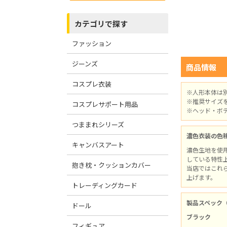
カテゴリで探す
ファッション
ジーンズ
商品情報
コスプレ衣装
※人形本体は
※推奨サイズ
コスプレサポート用品
※ヘッド・ボ
つままれシリーズ
濃色衣装の色
キャンバスアート
濃色生地を使
している特性
抱き枕・クッションカバー
当店ではこれ
上げます。
トレーディングカード
製品スペック
ドール
ブラック
フィギュア