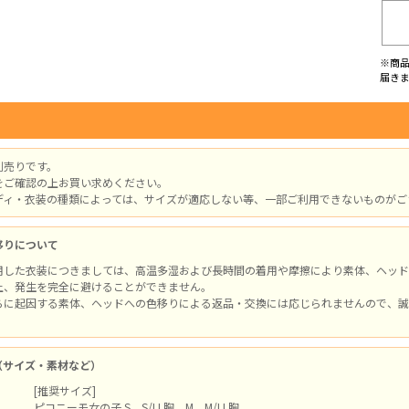
※商
届き
別売りです。
をご確認の上お買い求めください。
ディ・衣装の種類によっては、サイズが適応しない等、一部ご利用できないものがご
移りについて
用した衣装につきましては、高温多湿および長時間の着用や摩擦により素体、ヘッド
上、発生を完全に避けることができません。
らに起因する素体、ヘッドへの色移りによる返品・交換には応じられませんので、誠
（サイズ・素材など）
[推奨サイズ]
ピコニーモ女の子 S、S/LL胸、M、M/LL胸