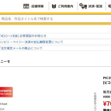
/4(火)～14(金) 出荷遅延のお知らせ
コンビニ・ペイジー決済の支払期限変更について
ご注文確定メールの廃止について
コニーモ
PIC
[ピ
販売
¥880
¥7
獲得