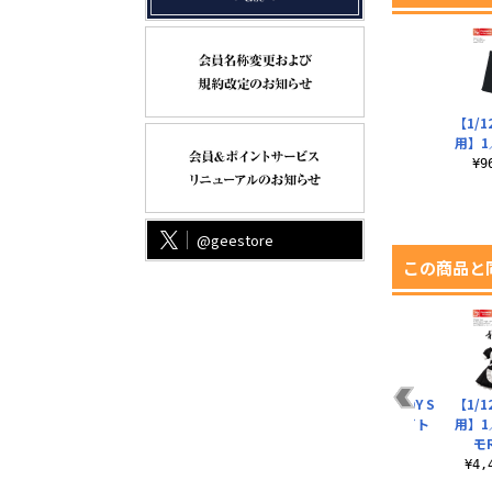
【1/
用】1
¥
@geestore
この商品と
cm
【45～50cmドール
【1/12サイズドール
AZONE Q’z BODY S
【1/
ロス
用】AZO2 スクール
用】1／12 メッセン
／Iバスト ホワイト
用】1
水着II
ジャーバッグ
モR
¥4,356（税込）
¥2,200（税込）
¥1,672（税込）
¥4