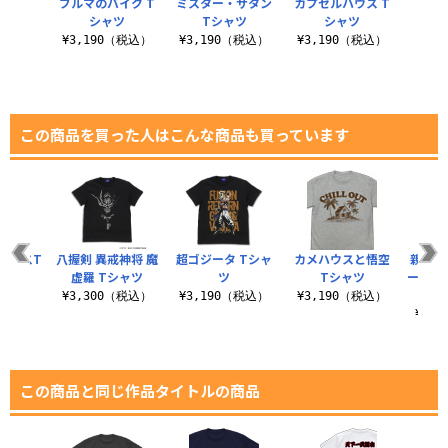
ブルマのバイク T
ミスター・サタン
カプセルハウス T
シャツ
Tシャツ
シャツ
¥3,190（税込）
¥3,190（税込）
¥3,190（税込）
この商品を買った人はこんな商品も買っています
ェイスT
八握剣 異戒神将 魔
超ゴジータ Tシャ
カメハウスと悟空
親子か
ツ
虚羅 Tシャツ
ツ
Tシャツ
ールプ
（税込）
¥3,300（税込）
¥3,190（税込）
¥3,190（税込）
¥3,
この商品と同じ作品タイトルの商品