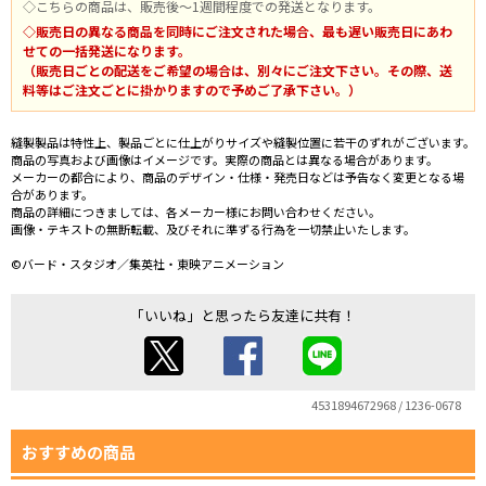
◇こちらの商品は、販売後～1週間程度での発送となります。
◇販売日の異なる商品を同時にご注文された場合、最も遅い販売日にあわ
せての一括発送になります。
（販売日ごとの配送をご希望の場合は、別々にご注文下さい。その際、送
料等はご注文ごとに掛かりますので予めご了承下さい。）
縫製製品は特性上、製品ごとに仕上がりサイズや縫製位置に若干のずれがございます。
商品の写真および画像はイメージです。実際の商品とは異なる場合があります。
メーカーの都合により、商品のデザイン・仕様・発売日などは予告なく変更となる場
合があります。
商品の詳細につきましては、各メーカー様にお問い合わせください。
画像・テキストの無断転載、及びそれに準ずる行為を一切禁止いたします。
©バード・スタジオ／集英社・東映アニメーション
「いいね」と思ったら友達に共有！
4531894672968 / 1236-0678
おすすめの商品