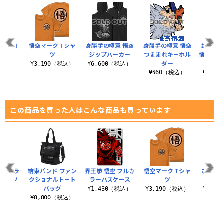
悟空 T
悟空マーク Tシャ
身勝手の極意 悟空
身勝手の極意 悟空
超サイ
ツ
ツ
ジップパーカー
つままれキーホル
悟空＆
ダー
（税込）
¥3,190（税込）
¥6,600（税込）
¥660（税込）
¥3,
この商品を買った人はこんな商品も買っています
フルグラ
結束バンド ファン
界王拳 悟空 フルカ
悟空マーク Tシャ
さよな
Tシャツ
クショナルトート
ラーパスケース
ツ
シャツ
バッグ
（税込）
¥1,430（税込）
¥3,190（税込）
¥3,
¥8,800（税込）