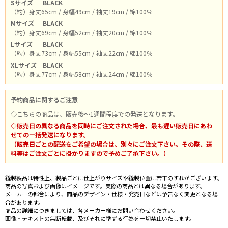
Sサイズ
BLACK
（約）身丈65cm / 身幅49cm / 袖丈19cm / 綿100％
Mサイズ
BLACK
（約）身丈69cm / 身幅52cm / 袖丈20cm / 綿100％
Lサイズ
BLACK
（約）身丈73cm / 身幅55cm / 袖丈22cm / 綿100％
XLサイズ
BLACK
（約）身丈77cm / 身幅58cm / 袖丈24cm / 綿100％
予約商品に関するご注意
◇こちらの商品は、販売後～1週間程度での発送となります。
◇販売日の異なる商品を同時にご注文された場合、最も遅い販売日にあわ
せての一括発送になります。
（販売日ごとの配送をご希望の場合は、別々にご注文下さい。その際、送
料等はご注文ごとに掛かりますので予めご了承下さい。）
縫製製品は特性上、製品ごとに仕上がりサイズや縫製位置に若干のずれがございます。
商品の写真および画像はイメージです。実際の商品とは異なる場合があります。
メーカーの都合により、商品のデザイン・仕様・発売日などは予告なく変更となる場
合があります。
商品の詳細につきましては、各メーカー様にお問い合わせください。
画像・テキストの無断転載、及びそれに準ずる行為を一切禁止いたします。