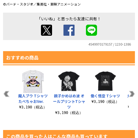
©バード・スタジオ／集英社・東映アニメーション
「いいね」と思ったら友達に共有！
4549970179157 / 1230-1386
おすすめの商品
魔人ブウ Tシャツ
親子かめはめ波 オ
働く悟空 Tシャツ
カメハ
たべちゃおVer.
ールプリントTシャ
¥3,190（税込）
ツ
¥3,190（税込）
¥3,
¥3,190（税込）
この商品を買った人はこんな商品も買っています