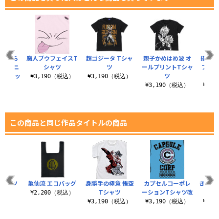
に食べら
魔人ブウフェイスT
超ゴジータ Tシャ
親子かめはめ波 オ
描き下
レン ニ
シャツ
ツ
ールプリントTシャ
ブライ
パーバッ
ツ
¥3,190（税込）
¥3,190（税込）
¥3,190（税込）
¥3,
（税込）
この商品と同じ作品タイトルの商品
Tシャツ
亀仙流 エコバッグ
身勝手の極意 悟空
カプセルコーポレ
きたね
Tシャツ
ーションTシャツ改
（税込）
¥2,200（税込）
¥3,190（税込）
¥3,190（税込）
¥3,