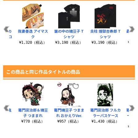
血鬼術の
我妻善逸 アイマス
籠の中の禰豆子 T
炎柱 煉獄杏寿郎 T
蟲柱 
ナークロ
ク
シャツ
シャツ
¥1,320（税込）
¥3,190（税込）
¥3,190（税込）
¥3,
税込）
この商品と同じ作品タイトルの商品
お前も鬼
竈門炭治郎＆禰豆
竈門禰豆子 つまま
竈門炭治郎 フルカ
竈門禰
いか？」
子 つままれ
れ おかえりVer.
ラーパスケース
ース（
ャツ
¥770（税込）
¥957（税込）
¥1,430（税込）
（税込）
¥1,