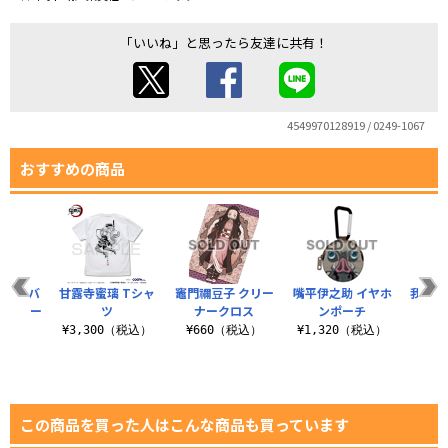
「いいね」と思ったら友達に共有！
4549970128919 / 0249-1067
おすすめの商品
TPUバ
甘露寺蜜璃 Tシャ
竈門禰豆子 クリー
嘴平伊之助 イヤホ
我妻善
oneケー
ツ
ナークロス
ンポーチ
ー
・8..
¥3,300（税込）
¥660（税込）
¥1,320（税込）
¥6
（税込）
この商品を買った人はこんな商品も買っています