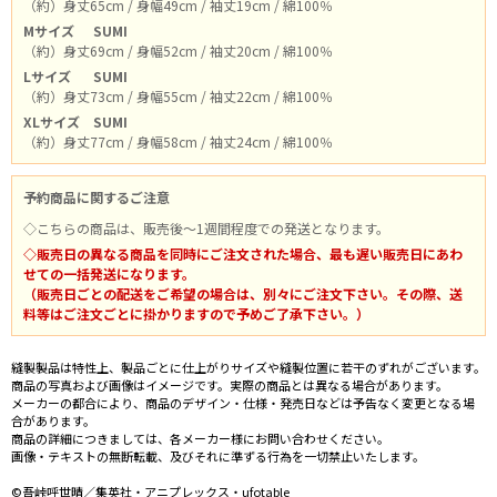
（約）身丈65cm / 身幅49cm / 袖丈19cm / 綿100％
Mサイズ
SUMI
（約）身丈69cm / 身幅52cm / 袖丈20cm / 綿100％
Lサイズ
SUMI
（約）身丈73cm / 身幅55cm / 袖丈22cm / 綿100％
XLサイズ
SUMI
（約）身丈77cm / 身幅58cm / 袖丈24cm / 綿100％
予約商品に関するご注意
◇こちらの商品は、販売後～1週間程度での発送となります。
◇販売日の異なる商品を同時にご注文された場合、最も遅い販売日にあわ
せての一括発送になります。
（販売日ごとの配送をご希望の場合は、別々にご注文下さい。その際、送
料等はご注文ごとに掛かりますので予めご了承下さい。）
縫製製品は特性上、製品ごとに仕上がりサイズや縫製位置に若干のずれがございます。
商品の写真および画像はイメージです。実際の商品とは異なる場合があります。
メーカーの都合により、商品のデザイン・仕様・発売日などは予告なく変更となる場
合があります。
商品の詳細につきましては、各メーカー様にお問い合わせください。
画像・テキストの無断転載、及びそれに準ずる行為を一切禁止いたします。
©吾峠呼世晴／集英社・アニプレックス・ufotable