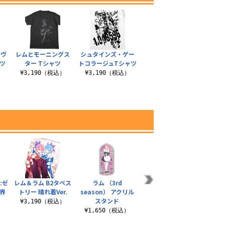
 ヴ
レムとモーニングス
シュタインズ・ゲー
ャツ
ター Tシャツ
トコラージュTシャツ
）
¥3,190（税込）
¥3,190（税込）
:ゼ
レム＆ラム B2タペス
ラム （3rd
エミリア＆レム アク
エミリ
界
トリー 晴れ着Ver.
season） アクリル
リルアートスタンド
グラフ
スタンド
¥3,190（税込）
¥2,420（税込）
¥6
）
¥1,650（税込）