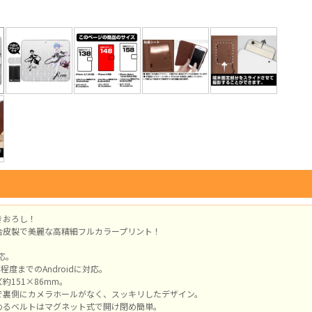
きおろし！
合皮製で美麗な高精細フルカラープリント！
対応。
m程度までのAndroidに対応。
約151×86mm。
で裏側にカメラホールがなく、スッキリしたデザイン。
めるベルトはマグネット式で開け閉め簡単。