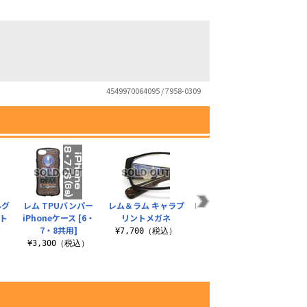
4549970064095 / 7958-0309
ルグ
レム TPUバンパー
レム＆ラム キャラプ
レム ドキドキ 100cm
レム 
ト
iPhoneケース [6・
リントメガネ
タペストリー
7・8共用]
¥7,700（税込）
¥6,050（税込）
¥3
）
¥3,300（税込）