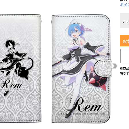
ポイ
こ
お
※商
届き