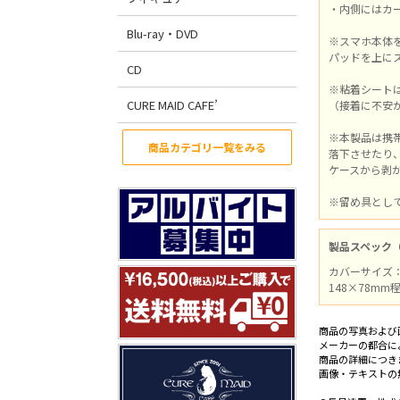
・内側にはカ
Blu-ray・DVD
※スマホ本体
パッドを上に
CD
※粘着シート
CURE MAID CAFE’
（接着に不安
※本製品は携
商品カテゴリ一覧をみる
落下させたり
ケースから剥
※留め具とし
製品スペック
カバーサイズ：
148×78m
商品の写真および
メーカーの都合に
商品の詳細につき
画像・テキストの