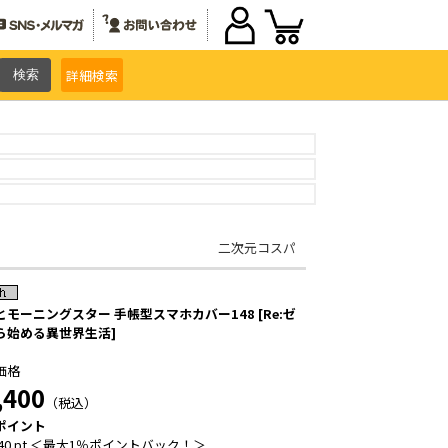
詳細
検索
二次元コスパ
とモーニングスター 手帳型スマホカバー148 [Re:ゼ
ら始める異世界生活]
価格
,400
（税込）
ポイント
40 pt ＜最大1％ポイントバック！＞