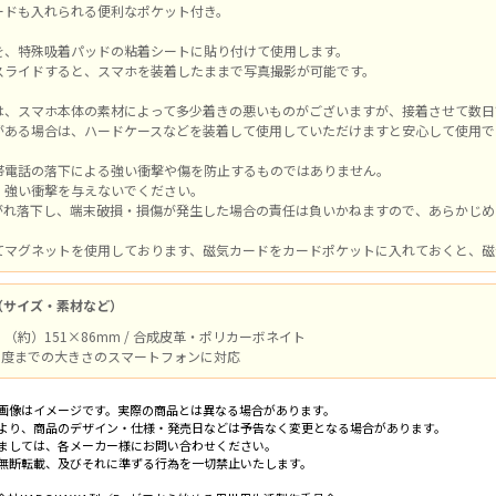
ードも入れられる便利なポケット付き。
を、特殊吸着パッドの粘着シートに貼り付けて使用します。
スライドすると、スマホを装着したままで写真撮影が可能です。
は、スマホ本体の素材によって多少着きの悪いものがございますが、接着させて数日
がある場合は、ハードケースなどを装着して使用していただけますと安心して使用で
帯電話の落下による強い衝撃や傷を防止するものではありません。
、強い衝撃を与えないでください。
がれ落下し、端末破損・損傷が発生した場合の責任は負いかねますので、あらかじめ
てマグネットを使用しております、磁気カードをカードポケットに入れておくと、磁
（サイズ・素材など）
（約）151×86mm / 合成皮革・ポリカーボネイト
m程度までの大きさのスマートフォンに対応
画像はイメージです。実際の商品とは異なる場合があります。
より、商品のデザイン・仕様・発売日などは予告なく変更となる場合があります。
ましては、各メーカー様にお問い合わせください。
無断転載、及びそれに準ずる行為を一切禁止いたします。