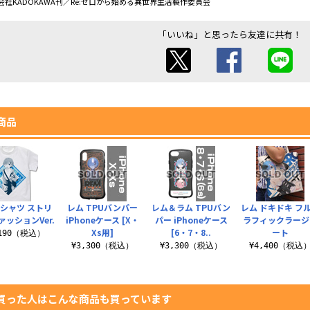
社KADOKAWA刊／Re:ゼロから始める異世界生活製作委員会
「いいね」と思ったら友達に共有！
商品
Tシャツ ストリ
レム TPUバンパー
レム＆ラム TPUバン
レム ドキドキ フ
ァッションVer.
iPhoneケース [X・
パー iPhoneケース
ラフィックラージ
Xs用]
[6・7・8..
ート
,190（税込）
¥3,300（税込）
¥3,300（税込）
¥4,400（税込
買った人はこんな商品も買っています