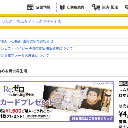
/4(火)～14(金) 出荷遅延のお知らせ
コンビニ・ペイジー決済の支払期限変更について
ご注文確定メールの廃止について
ら始める異世界生活
レム
ロか
販売
¥4
獲得
最大 