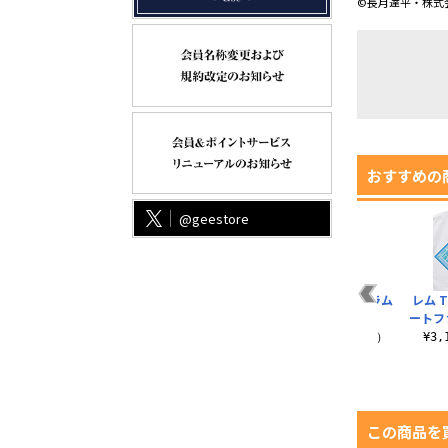
©長月達平・株式会
おすすめの
@geestore
バン
レム アクリルスタン
レム 100cmタペスト
★限定★レム＆ラム
レム 
ス
ド ストリートファッ
リー ストリートファ
ジーンズ
ートフ
ションVer.
ッションVer.
¥16,500（税込）
¥3
¥1,430（税込）
¥6,050（税込）
この商品を