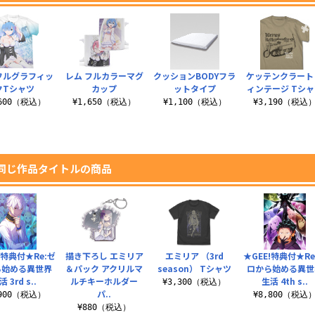
フルグラフィッ
レム フルカラーマグ
クッションBODYフラ
ケッテンクラート
クTシャツ
カップ
ットタイプ
ィンテージ Tシ
,600（税込）
¥1,650（税込）
¥1,100（税込）
¥3,190（税込
同じ作品タイトルの商品
!特典付★Re:ゼ
描き下ろし エミリア
エミリア （3rd
★GEE!特典付★Re
ら始める異世界
＆パック アクリルマ
season） Tシャツ
ロから始める異世
活 3rd s..
ルチキーホルダー
生活 4th s..
¥3,300（税込）
パ..
,900（税込）
¥8,800（税込
¥880（税込）