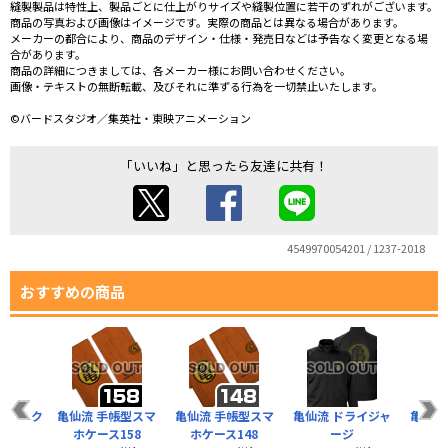
縫製製品は特性上、製品ごとに仕上がりサイズや縫製位置に若干のずれがございます。
商品の写真および画像はイメージです。実際の商品とは異なる場合があります。
メーカーの都合により、商品のデザイン・仕様・発売日などは予告なく変更となる場
合があります。
商品の詳細につきましては、各メーカー様にお問い合わせください。
画像・テキストの無断転載、及びそれに準ずる行為を一切禁止いたします。
©バードスタジオ／集英社・東映アニメーション
「いいね」と思ったら友達に共有！
4549970054201 / 1237-2018
おすすめの商品
ayバック
亀仙流 手帳型スマ
亀仙流 手帳型スマ
亀仙流 ドライジャ
亀マー
ク
ホケース158
ホケース148
ージ