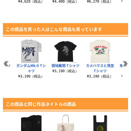
（税込）
¥4,620（税込）
¥4,400（税込）
¥6,270（税込）
¥6,
この商品を買った人はこんな商品も買っています
Tシャツ
ガンダムMk-II Tシ
領域展開 Tシャツ
カメハウスと悟空
鬼気 
ャツ
Tシャツ
（税込）
¥3,190（税込）
¥3,190（税込）
¥3,190（税込）
¥3,
この商品と同じ作品タイトルの商品