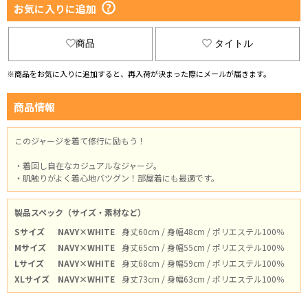
お気に入りに追加
商品
タイトル
※商品をお気に入りに追加すると、再入荷が決まった際にメールが届きます。
商品情報
このジャージを着て修行に励もう！
・着回し自在なカジュアルなジャージ。
・肌触りがよく着心地バツグン！部屋着にも最適です。
製品スペック（サイズ・素材など）
Sサイズ
NAVY×WHITE
身丈60cm / 身幅48cm / ポリエステル100％
Mサイズ
NAVY×WHITE
身丈65cm / 身幅55cm / ポリエステル100％
Lサイズ
NAVY×WHITE
身丈68cm / 身幅59cm / ポリエステル100％
XLサイズ
NAVY×WHITE
身丈73cm / 身幅63cm / ポリエステル100％