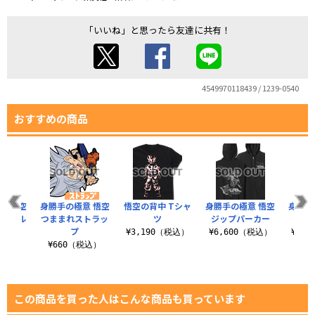
「いいね」と思ったら友達に共有！
4549970118439 / 1239-0540
おすすめの商品
意 悟空
身勝手の極意 悟空
悟空の背中 Tシャ
身勝手の極意 悟空
身勝手
キーホル
つままれストラッ
ツ
ジップパーカー
ー
プ
¥3,190（税込）
¥6,600（税込）
¥3,
税込）
¥660（税込）
この商品を買った人はこんな商品も買っています