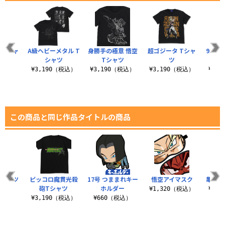
 Tシャ
A級ヘビーメタル T
身勝手の極意 悟空
超ゴジータ Tシャ
9人の
シャツ
Tシャツ
ツ
（税込）
¥3,190（税込）
¥3,190（税込）
¥3,190（税込）
¥3,
この商品と同じ作品タイトルの商品
Tシャツ
ピッコロ魔貫光殺
17号 つままれキー
悟空アイマスク
亀仙流
砲Tシャツ
ホルダー
（税込）
¥1,320（税込）
¥2,
¥3,190（税込）
¥660（税込）