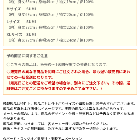
（約）身丈65cm / 身幅49cm / 袖丈19cm / 綿100％
Mサイズ
SUMI
（約）身丈69cm / 身幅52cm / 袖丈20cm / 綿100％
Lサイズ
SUMI
（約）身丈73cm / 身幅55cm / 袖丈22cm / 綿100％
XLサイズ
SUMI
（約）身丈77cm / 身幅58cm / 袖丈24cm / 綿100％
予約商品に関するご注意
◇こちらの商品は、販売後～1週間程度での発送となります。
◇販売日の異なる商品を同時にご注文された場合、最も遅い販売日にあわ
せての一括発送になります。
（販売日ごとの配送をご希望の場合は、別々にご注文下さい。その際、送
料等はご注文ごとに掛かりますので予めご了承下さい。）
縫製製品は特性上、製品ごとに仕上がりサイズや縫製位置に若干のずれがございます。
商品の写真および画像はイメージです。実際の商品とは異なる場合があります。
メーカーの都合により、商品のデザイン・仕様・発売日などは予告なく変更となる場
合があります。
商品の詳細につきましては、各メーカー様にお問い合わせください。
画像・テキストの無断転載、及びそれに準ずる行為を一切禁止いたします。
©バード・スタジオ／集英社・東映アニメーション