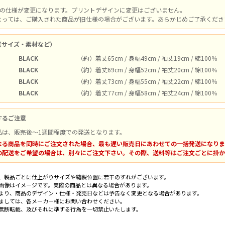
体の仕様が変更になります。プリントデザインに変更はございません。
よっては、ご購入された商品が旧仕様の場合がございます。あらかじめご了承ください。
（サイズ・素材など）
BLACK
（約）着丈65cm / 身幅49cm / 袖丈19cm / 綿100％
BLACK
（約）着丈69cm / 身幅52cm / 袖丈20cm / 綿100％
BLACK
（約）着丈73cm / 身幅55cm / 袖丈22cm / 綿100％
BLACK
（約）着丈77cm / 身幅58cm / 袖丈24cm / 綿100％
するご注意
品は、販売後～1週間程度での発送となります。
なる商品を同時にご注文された場合、最も遅い販売日にあわせての一括発送になりま
の配送をご希望の場合は、別々にご注文下さい。その際、送料等はご注文ごとに掛か
、製品ごとに仕上がりサイズや縫製位置に若干のずれがございます。
画像はイメージです。実際の商品とは異なる場合があります。
より、商品のデザイン・仕様・発売日などは予告なく変更となる場合があります。
ましては、各メーカー様にお問い合わせください。
無断転載、及びそれに準ずる行為を一切禁止いたします。