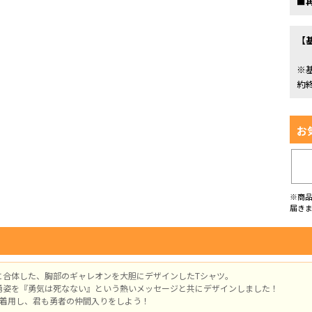
■
【
※
約
お
※商
届き
に合体した、胸部のギャレオンを大胆にデザインしたTシャツ。
勇姿を『勇気は死なない』という熱いメッセージと共にデザインしました！
を着用し、君も勇者の仲間入りをしよう！