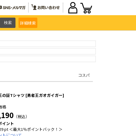
詳細
検索
コスパ
王の証Tシャツ [勇者王ガオガイガー]
価格
,190
（税込）
ポイント
29 pt ＜最大1％ポイントバック！＞
ントについて