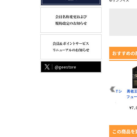
©サンライズ
おすすめの
@geestore
光になれえええ！Tシ
勇者
ャツ
フュー
¥3,190（税込）
¥7
この商品を