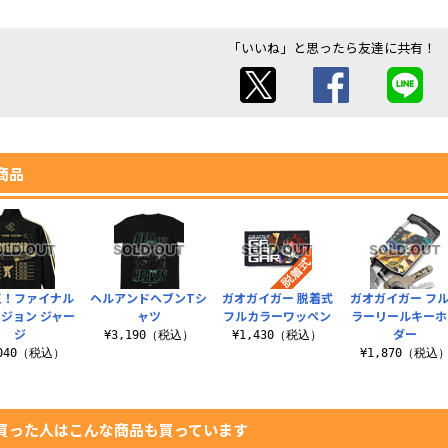
「いいね」と思ったら友達に共有！
商品
王！ファイナル
ヘルアンドヘブンTシ
ガオガイガー 脱着式
ガオガイガー フ
ジョン ジャー
ャツ
フルカラーワッペン
ラーリールキーホ
ジ
ダー
¥3,190（税込）
¥1,430（税込）
,040（税込）
¥1,870（税込
買った人はこんな商品も買っています