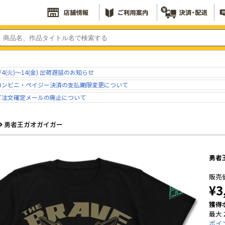
/4(火)～14(金) 出荷遅延のお知らせ
コンビニ・ペイジー決済の支払期限変更について
ご注文確定メールの廃止について
勇者王ガオガイガー
勇者
販売
¥3
獲得
最大 
ポイ