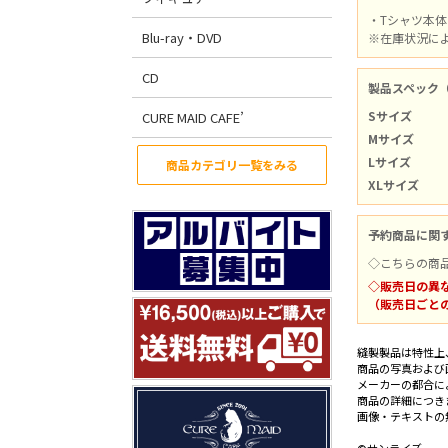
・Tシャツ本
Blu-ray・DVD
※在庫状況に
CD
製品スペック
Sサイズ
CURE MAID CAFE’
Mサイズ
Lサイズ
商品カテゴリ一覧をみる
XLサイズ
予約商品に関
◇こちらの商
◇販売日の異
（販売日ごと
縫製製品は特性上
商品の写真および
メーカーの都合に
商品の詳細につき
画像・テキストの