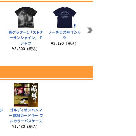
真ゲッター1「ストナ
ノーチラス号 Tシャ
グラスワンダーの不
セイ
ーサンシャイン」 T
ツ
退転 Tシャツ
り
）
シャツ
¥3,190（税込）
¥3,300（税込）
¥3
¥3,300（税込）
ジ
ゴルディオンハンマ
ー 認証カードキー フ
ルカラーパスケース
）
¥1,430（税込）