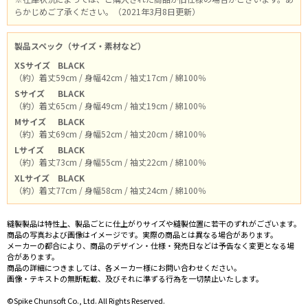
らかじめご了承ください。（2021年3月8日更新）
製品スペック（サイズ・素材など）
XSサイズ
BLACK
（約）着丈59cm / 身幅42cm / 袖丈17cm / 綿100％
Sサイズ
BLACK
（約）着丈65cm / 身幅49cm / 袖丈19cm / 綿100％
Mサイズ
BLACK
（約）着丈69cm / 身幅52cm / 袖丈20cm / 綿100％
Lサイズ
BLACK
（約）着丈73cm / 身幅55cm / 袖丈22cm / 綿100％
XLサイズ
BLACK
（約）着丈77cm / 身幅58cm / 袖丈24cm / 綿100％
縫製製品は特性上、製品ごとに仕上がりサイズや縫製位置に若干のずれがございます。
商品の写真および画像はイメージです。実際の商品とは異なる場合があります。
メーカーの都合により、商品のデザイン・仕様・発売日などは予告なく変更となる場
合があります。
商品の詳細につきましては、各メーカー様にお問い合わせください。
画像・テキストの無断転載、及びそれに準ずる行為を一切禁止いたします。
©Spike Chunsoft Co., Ltd. All Rights Reserved.