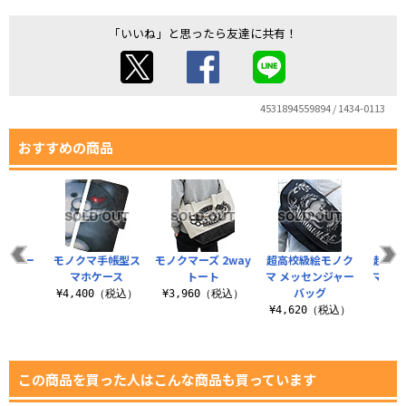
「いいね」と思ったら友達に共有！
4531894559894 / 1434-0113
おすすめの商品
ズ ラー
モノクマ手帳型ス
モノクマーズ 2way
超高校級絵モノク
超高校
ート
マホケース
トート
マ メッセンジャー
マ ア
バッグ
（税込）
¥4,400（税込）
¥3,960（税込）
¥4,620（税込）
¥8
この商品を買った人はこんな商品も買っています