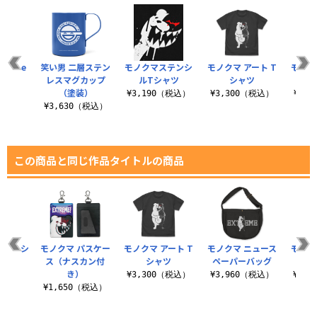
minate
笑い男 二層ステン
モノクマステンシ
モノクマ アート T
モノク
シャツ
レスマグカップ
ルTシャツ
シャツ
ペー
（塗装）
（税込）
¥3,190（税込）
¥3,300（税込）
¥3,
¥3,630（税込）
この商品と同じ作品タイトルの商品
VE Tシ
モノクマ パスケー
モノクマ アート T
モノクマ ニュース
モノク
ツ
ス（ナスカン付
シャツ
ペーパーバッグ
ル
き）
（税込）
¥3,300（税込）
¥3,960（税込）
¥3,
¥1,650（税込）