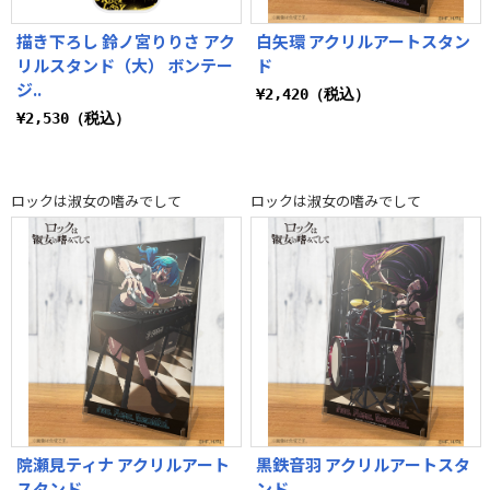
描き下ろし 鈴ノ宮りりさ アク
白矢環 アクリルアートスタン
リルスタンド（大） ボンテー
ド
ジ..
¥2,420（税込）
¥2,530（税込）
ロックは淑女の嗜みでして
ロックは淑女の嗜みでして
院瀬見ティナ アクリルアート
黒鉄音羽 アクリルアートスタ
スタンド
ンド