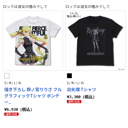
ロックは淑女の嗜みでして
ロックは淑女の嗜みでして
S / M / L / XL
S / M / L / XL
描き下ろし 鈴ノ宮りりさ フル
白矢環 Tシャツ
グラフィックTシャツ ボンテ
¥3,300（税込）
ー..
¥6,930（税込）