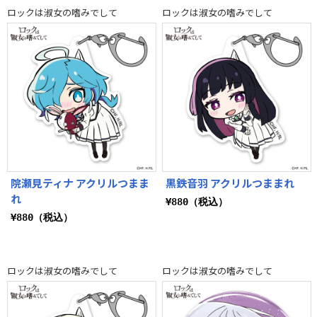
ロックは淑女の嗜みでして
ロックは淑女の嗜みでして
院瀬見ティナ アクリルつまま
黒鉄音羽 アクリルつままれ
れ
¥880（税込）
¥880（税込）
ロックは淑女の嗜みでして
ロックは淑女の嗜みでして