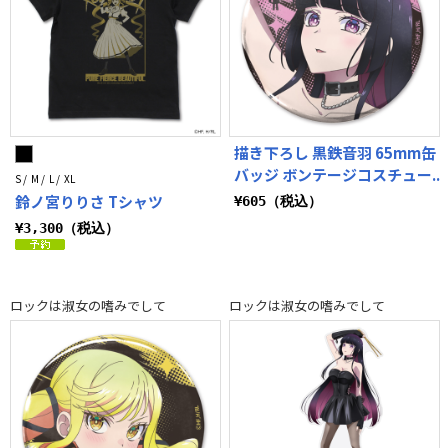
描き下ろし 黒鉄音羽 65mm缶
バッジ ボンテージコスチュー..
S / M / L / XL
鈴ノ宮りりさ Tシャツ
¥605（税込）
¥3,300（税込）
ロックは淑女の嗜みでして
ロックは淑女の嗜みでして