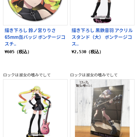
描き下ろし 鈴ノ宮りりさ
描き下ろし 黒鉄音羽 アクリル
65mm缶バッジ ボンテージコ
スタンド（大） ボンテージコ
スチ..
ス..
¥605（税込）
¥2,530（税込）
ロックは淑女の嗜みでして
ロックは淑女の嗜みでして