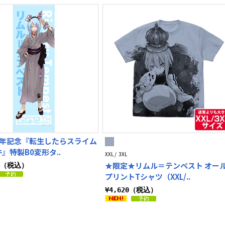
周年記念『転生したらスライム
』特製B0変形タ..
XXL / 3XL
★限定★リムル＝テンペスト オー
00（税込）
プリントTシャツ（XXL/..
¥4,620（税込）