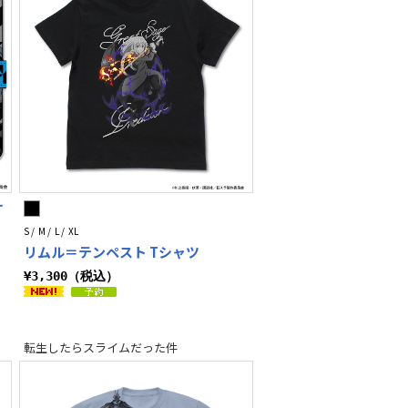
ケ
S / M / L / XL
リムル＝テンペスト Tシャツ
¥3,300（税込）
転生したらスライムだった件