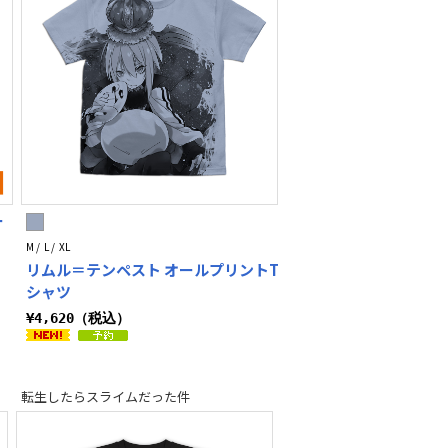
ー
M / L / XL
リムル＝テンペスト オールプリントT
シャツ
¥4,620（税込）
転生したらスライムだった件