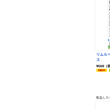
リムル
ス
¥660（
転生した