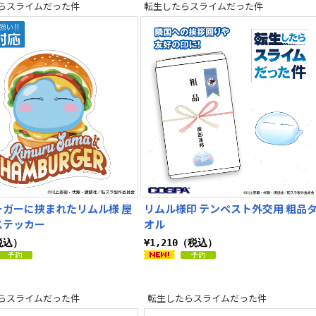
らスライムだった件
転生したらスライムだった件
ーガーに挟まれたリムル様 屋
リムル様印 テンペスト外交用 粗品
ステッカー
オル
税込）
¥1,210（税込）
らスライムだった件
転生したらスライムだった件