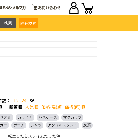
詳細
検索
件数：
12
24
36
順：
新着順
人気順
価格(高)順
価格(低)順
タオル
カラビナ
パスケース
マグカップ
カー
ポーチ
シャツ
アクリルスタンド
灰系
転生したらスライムだった件