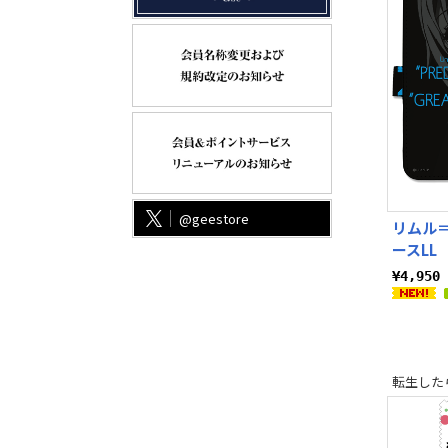
@geestore
リムル
ースLL
¥4,95
転生した