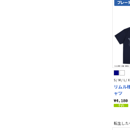
S / M / L / X
リムル様
ャツ
¥4,18
転生した