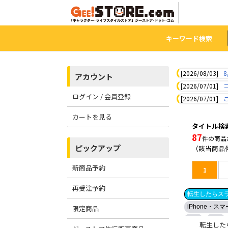
キーワード検索
[2026/08/03]
8
アカウント
[2026/07/01]
ログイン / 会員登録
[2026/07/01]
カートを見る
タイトル検
87
件の商品
ピックアップ
（該当商品
新商品予約
1
再受注予約
転生したらスラ
iPhone・ス
限定商品
黒系
青系
転生した