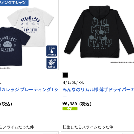
L
M / L / XL / XXL
カレッジ プレーティングTシ
みんなのリムル様 薄手ドライパー
ー
0（税込）
¥6,380（税込）
らスライムだった件
転生したらスライムだった件