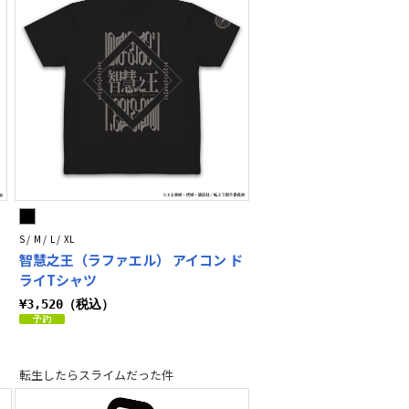
S / M / L / XL
智慧之王（ラファエル） アイコン ド
ライTシャツ
¥3,520（税込）
転生したらスライムだった件