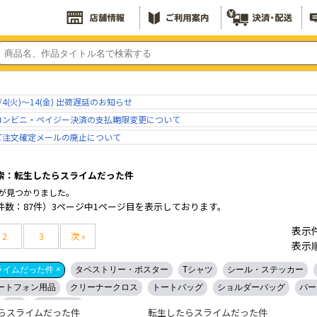
/4(火)～14(金) 出荷遅延のお知らせ
コンビニ・ペイジー決済の支払期限変更について
ご注文確定メールの廃止について
索：転生したらスライムだった件
が見つかりました。
件数：87件）3ページ中1ページ目を表示しております。
表示
2
3
次 »
表示
イムだった件 ×
タペストリー・ポスター
Tシャツ
シール・ステッカー
マートフォン用品
クリーナークロス
トートバッグ
ショルダーバッグ
パー
白系
ベージュ系
らスライムだった件
転生したらスライムだった件