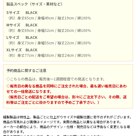
製品スペック（サイズ・素材など）
Sサイズ
BLACK
（約）身丈65cm / 身幅49cm / 袖丈19cm / 綿100％
Mサイズ
BLACK
（約）身丈69cm / 身幅52cm / 袖丈20cm / 綿100％
Lサイズ
BLACK
（約）身丈73cm / 身幅55cm / 袖丈22cm / 綿100％
XLサイズ
BLACK
（約）身丈77cm / 身幅58cm / 袖丈24cm / 綿100％
予約商品に関するご注意
◇こちらの商品は、販売後～1週間程度での発送となります。
◇販売日の異なる商品を同時にご注文された場合、最も遅い販売日にあわ
せての一括発送になります。
（販売日ごとの配送をご希望の場合は、別々にご注文下さい。その際、送
料等はご注文ごとに掛かりますので予めご了承下さい。）
縫製製品は特性上、製品ごとに仕上がりサイズや縫製位置に若干のずれがございます。
商品の写真および画像はイメージです。実際の商品とは異なる場合があります。
メーカーの都合により、商品のデザイン・仕様・発売日などは予告なく変更となる場
合があります。