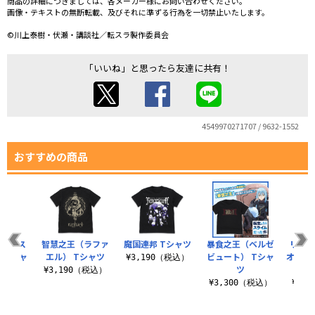
商品の詳細につきましては、各メーカー様にお問い合わせください。
画像・テキストの無断転載、及びそれに準ずる行為を一切禁止いたします。
©川上泰樹・伏瀬・講談社／転スラ製作委員会
「いいね」と思ったら友達に共有！
4549970271707 / 9632-1552
おすすめの商品
テンペス
智慧之王（ラファ
魔国連邦 Tシャツ
暴食之王（ベルゼ
リムル
 Tシャ
エル） Tシャツ
ビュート） Tシャ
オール
¥3,190（税込）
ツ
¥3,190（税込）
（税込）
¥3,300（税込）
¥4,