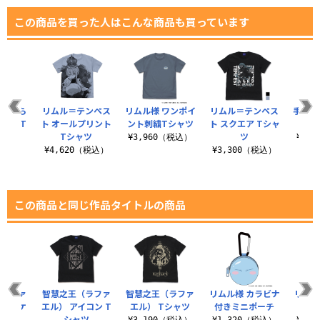
この商品を買った人はこんな商品も買っています
に食べら
リムル＝テンペス
リムル様 ワンポイ
リムル＝テンペス
手描き
レン T
ト オールプリント
ント刺繍Tシャツ
ト スクエア Tシャ
け
ツ
Tシャツ
ツ
¥3,960（税込）
¥3,
（税込）
¥4,620（税込）
¥3,300（税込）
この商品と同じ作品タイトルの商品
ナーヴァ
智慧之王（ラファ
智慧之王（ラファ
リムル様 カラビナ
リムル
ーパスケ
エル） アイコン T
エル） Tシャツ
付きミニポーチ
ラー
ス
シャツ