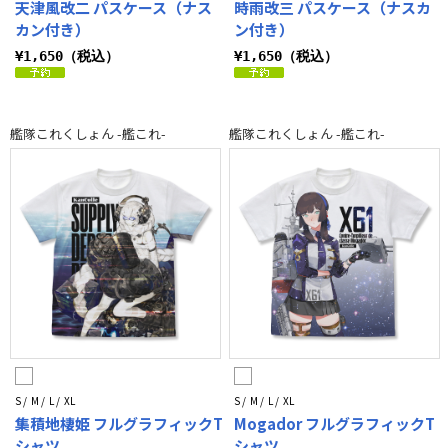
天津風改二 パスケース（ナス
時雨改三 パスケース（ナスカ
カン付き）
ン付き）
¥1,650（税込）
¥1,650（税込）
艦隊これくしょん -艦これ-
艦隊これくしょん -艦これ-
S / M / L / XL
S / M / L / XL
集積地棲姫 フルグラフィックT
Mogador フルグラフィックT
シャツ
シャツ