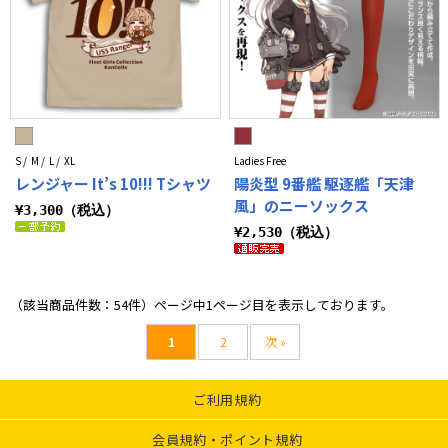
S / M / L / XL
Ladies Free
レンジャー It’s 10!!! Tシャツ
陽炎型 9番艦 駆逐艦「天津
風」のニーソックス
¥3,300（税込）
¥2,530（税込）
（該当商品件数：54件）ページ中1ページ目を表示しております。
1
2
次 »
ご利用規約
会員規約・ポイント規約