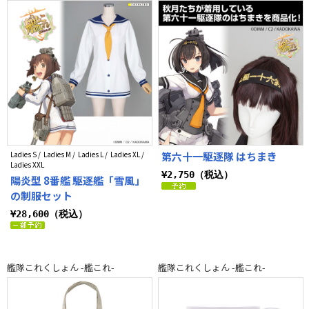
Ladies S / Ladies M / Ladies L / Ladies XL /
第六十一駆逐隊 はちまき
Ladies XXL
¥2,750（税込）
陽炎型 8番艦 駆逐艦「雪風」
の制服セット
¥28,600（税込）
艦隊これくしょん -艦これ-
艦隊これくしょん -艦これ-