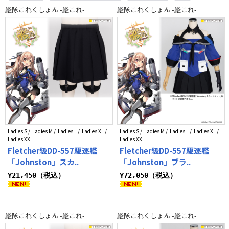
マグカップ
その他（ファッション）
トートバッグ
食器
艦隊これくしょん -艦これ-
艦隊これくしょん -艦これ-
ヘアアクセサリー
コスプレサポート用品
白系
ベージュ系
灰系
赤系
Ladies S / Ladies M / Ladies L / Ladies XL /
Ladies S / Ladies M / Ladies L / Ladies XL /
Ladies XXL
Ladies XXL
Fletcher級DD-557駆逐艦
Fletcher級DD-557駆逐艦
「Johnston」スカ..
「Johnston」ブラ..
¥21,450（税込）
¥72,050（税込）
艦隊これくしょん -艦これ-
艦隊これくしょん -艦これ-