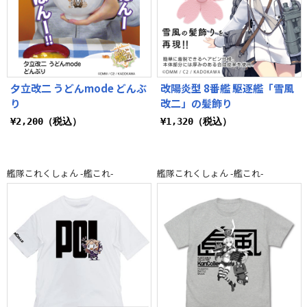
夕立改二 うどんmode どんぶ
改陽炎型 8番艦 駆逐艦「雪風
り
改二」の髪飾り
¥2,200（税込）
¥1,320（税込）
艦隊これくしょん -艦これ-
艦隊これくしょん -艦これ-