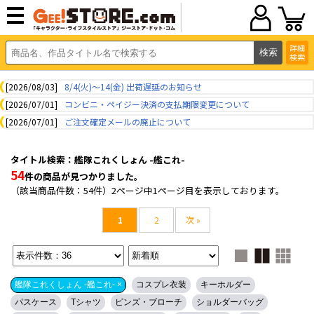
詳細
検索
[2026/08/03]
8/4(火)～14(金) 出荷遅延のお知らせ
[2026/07/01]
コンビニ・ペイジー決済の支払期限変更について
[2026/07/01]
ご注文確定メールの廃止について
タイトル検索：艦隊これくしょん -艦これ-
54
件の商品が見つかりました。
（該当商品件数：54件）2ページ中1ページ目を表示しております。
1
2
次 »
艦隊これくしょん -艦これ- ×
コスプレ衣装
キーホルダー
パスケース
Tシャツ
ピンズ・ブローチ
ショルダーバッグ