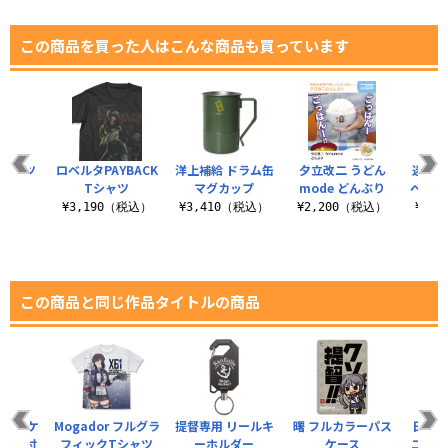
この商品を買った人はこんな商品も買っています
Tシャツ
ロベルタPAYBACK
洋上補給 ドラム缶
夕立改二 うどん
迷子の
Tシャツ
マグカップ
mode どんぶり
ベイ 
（税込）
¥3,190（税込）
¥3,410（税込）
¥2,200（税込）
¥1,
この商品と同じ作品タイトルの商品
 パスケ
Mogador フルグラ
提督専用 リールキ
曙 フルカラーパス
日向改
スカン付
フィックTシャツ
ーホルダー
ケース
二 パ