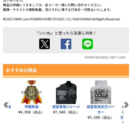
合があります。
商品の詳細につきましては、各メーカー様にお問い合わせください。
画像・テキストの無断転載、及びそれに準ずる行為を一切禁止いたします。
©2017 DMM.com POWERCHORD STUDIO / C2 / KADOKAWA All Rights Reserved.
「いいね」と思ったら友達に共有！
4549970034838 / 0877-1039
おすすめの商品
提督専用
甲種勲章
提督専用ジャージ
提督専用天竺パー
★限
ャツ
カー
ドラ
¥4,950（税込）
¥7,040（税込）
缶バッ
（税込）
¥5,500（税込）
¥6,