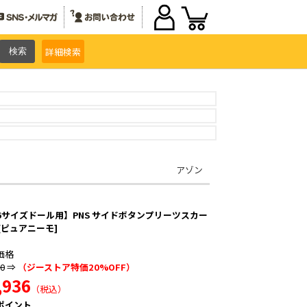
詳細
検索
アゾン
/6サイズドール用】PNS サイドボタンプリーツスカー
I [ピュアニーモ]
価格
20
⇒
（ジーストア特価20%OFF）
,936
（税込）
ポイント