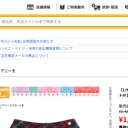
/4(火)～14(金) 出荷遅延のお知らせ
コンビニ・ペイジー決済の支払期限変更について
ご注文確定メールの廃止について
ュアニーモ
【1
トII
販売
¥2,4
¥1
獲得