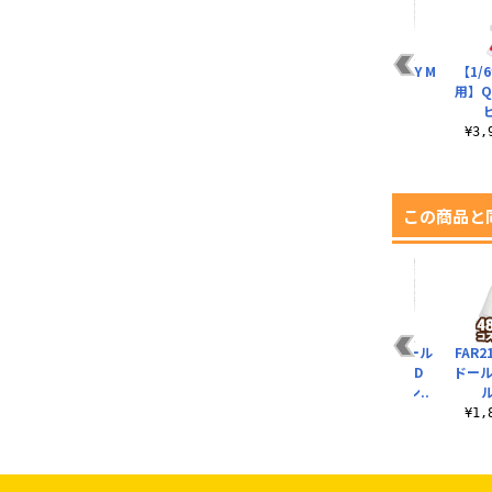
ル
【1/6サイズドール
AZONE Q’z BODY ハ
AZONE Q’z BODY M
【1/
イソ
用】Q’z オーバーチ
ンドパーツSET／A
／Gバスト
用】Q
ュールブラ＆ショー..
¥792（税込）
¥4,356（税込）
¥2,288（税込）
¥3
この商品と
ル
【1/6サイズドール
【1/6サイズドール
【1/12サイズドール
FAR2
ま
用】PNS サイドボタ
用】PNS シンプル丸
用】1／12 ピコD
ドール
ンプリーツスカート..
襟ブラウスII
『ミミーガーデン..
¥1,936（税込）
¥1,936（税込）
¥528（税込）
¥1