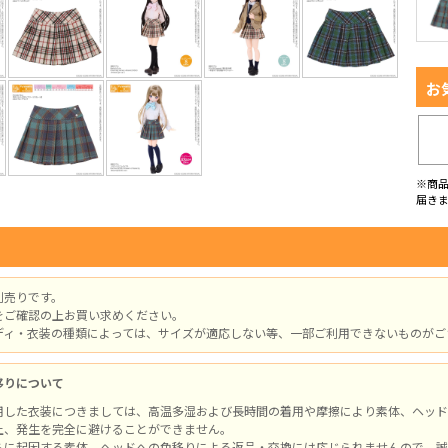
お
※商
届き
別売りです。
をご確認の上お買い求めください。
ディ・衣装の種類によっては、サイズが適応しない等、一部ご利用できないものがご
移りについて
用した衣装につきましては、高温多湿および長時間の着用や摩擦により素体、ヘッド
上、発生を完全に避けることができません。
らに起因する素体、ヘッドへの色移りによる返品・交換には応じられませんので、誠