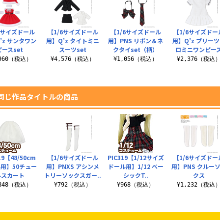
6サイズドール
【1/6サイズドール
【1/6サイズドール
【1/6サイズドー
’z サンタワン
用】Q’z タイトミニ
用】PNS リボン＆ネ
用】Q’z プリー
ピースset
スーツset
クタイset（柄）
ロミニワンピー
,960（税込）
¥4,576（税込）
¥1,056（税込）
¥2,376（税込
同じ作品タイトルの商品
19【48/50cm
【1/6サイズドール
PIC319【1/12サイズ
【1/6サイズドー
用】50チュー
用】PNXS アシンメ
ドール用】1/12 ベー
用】PNS クルー
ルスカート
トリーソックスガー..
シックT..
クス
,848（税込）
¥792（税込）
¥968（税込）
¥1,232（税込