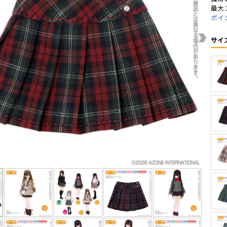
最大 
ポイ
サイ