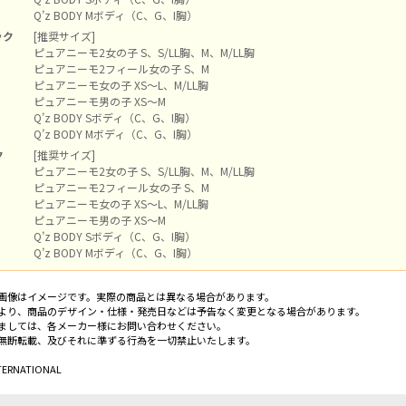
Q’z BODY Mボディ（C、G、I胸）
ック
[推奨サイズ]
ピュアニーモ2女の子 S、S/LL胸、M、M/LL胸
ピュアニーモ2フィール女の子 S、M
ピュアニーモ女の子 XS～L、M/LL胸
ピュアニーモ男の子 XS～M
Q’z BODY Sボディ（C、G、I胸）
Q’z BODY Mボディ（C、G、I胸）
ク
[推奨サイズ]
ピュアニーモ2女の子 S、S/LL胸、M、M/LL胸
ピュアニーモ2フィール女の子 S、M
ピュアニーモ女の子 XS～L、M/LL胸
ピュアニーモ男の子 XS～M
Q’z BODY Sボディ（C、G、I胸）
Q’z BODY Mボディ（C、G、I胸）
画像はイメージです。実際の商品とは異なる場合があります。
より、商品のデザイン・仕様・発売日などは予告なく変更となる場合があります。
ましては、各メーカー様にお問い合わせください。
無断転載、及びそれに準ずる行為を一切禁止いたします。
TERNATIONAL