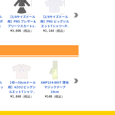
ル
【1/6サイズドール
【1/6サイズドール
【1/6サイズドール
【1
ツポ
用】PNS ブレザー＆
用】PNS ビッグシル
用】Q’z ベアトップ
用】1
ス
プリーツスカートs..
エットTシャツ～P..
インナー
ププレ
）
¥3,696（税込）
¥1,144（税込）
¥792（税込）
¥1
ル
【45～50cmドール
AMP134-WHT 薄地
【1/12サイズドール
書籍 
ソッ
用】AZO2 ビッグシ
マジックテープ
用】1／12 ピコD
真島
ルエットTシャツ..
10cm
『ミミーガーデン..
房 
）
¥1,848（税込）
¥148（税込）
¥1,320（税込）
¥2