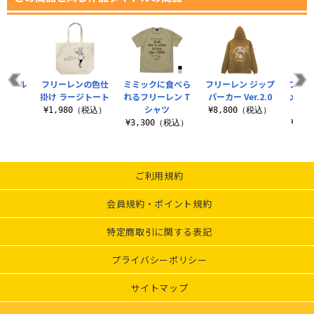
アクリル
フリーレンの色仕
ミミックに食べら
フリーレン ジップ
フリー
ンド
掛け ラージトート
れるフリーレン T
パーカー Ver.2.0
メル「
シャツ
輪
（税込）
¥1,980（税込）
¥8,800（税込）
¥3,300（税込）
¥3,
ご利用規約
会員規約・ポイント規約
特定商取引に関する表記
プライバシーポリシー
サイトマップ