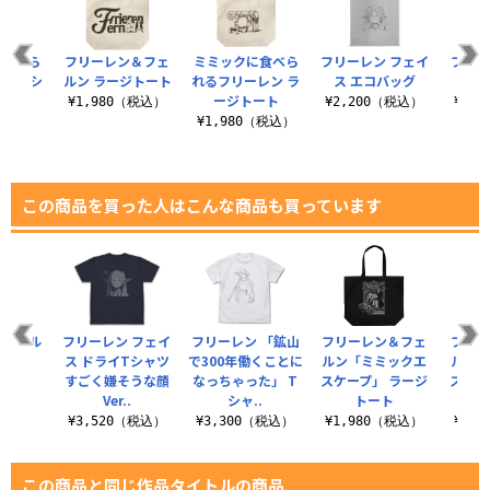
に食べら
フリーレン＆フェ
ミミックに食べら
フリーレン フェイ
フリ
レン シ
ルン ラージトート
れるフリーレン ラ
ス エコバッグ
ス 
トート
ージトート
¥1,980（税込）
¥2,200（税込）
¥1,
（税込）
¥1,980（税込）
この商品を買った人はこんな商品も買っています
アクリル
フリーレン フェイ
フリーレン 「鉱山
フリーレン＆フェ
フリー
まれ
ス ドライTシャツ
で300年働くことに
ルン「ミミックエ
ルン「
すごく嫌そうな顔
なっちゃった」 T
スケープ」 ラージ
スケー
税込）
Ver..
シャ..
トート
ダ
¥3,520（税込）
¥3,300（税込）
¥1,980（税込）
¥2,
この商品と同じ作品タイトルの商品