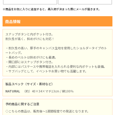
※商品をお気に入りに追加すると、再入荷が決まった際にメールが届きます。
商品情報
スナップボタンと内ポケット付き。
耐久性が高く、斜めがけにも対応！
・耐久性の高い、厚手のキャンバス生地を使用したショルダータイプのト
ートバッグ。
・長めのベルトは斜めがけにも最適。
・開口部にはスナップボタン付き。
・内部にはパスケースや携帯電話を入れられる便利な内ポケットも装備。
・サブバッグとして、イベントやお買い物でも活躍します。
製品スペック（サイズ・素材など）
NATURAL
（約）40×34×マチ13cm / 綿100％
予約商品に関するご注意
◇こちらの商品は、販売後～1週間程度での発送となります。