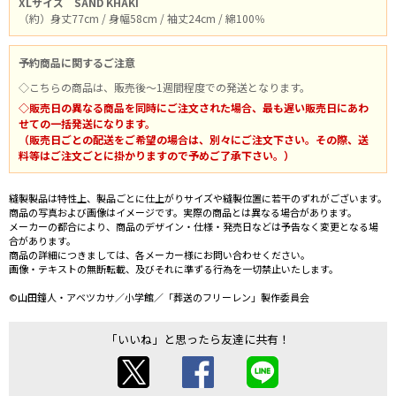
XLサイズ
SAND KHAKI
（約）身丈77cm / 身幅58cm / 袖丈24cm / 綿100％
予約商品に関するご注意
◇こちらの商品は、販売後～1週間程度での発送となります。
◇販売日の異なる商品を同時にご注文された場合、最も遅い販売日にあわ
せての一括発送になります。
（販売日ごとの配送をご希望の場合は、別々にご注文下さい。その際、送
料等はご注文ごとに掛かりますので予めご了承下さい。）
縫製製品は特性上、製品ごとに仕上がりサイズや縫製位置に若干のずれがございます。
商品の写真および画像はイメージです。実際の商品とは異なる場合があります。
メーカーの都合により、商品のデザイン・仕様・発売日などは予告なく変更となる場
合があります。
商品の詳細につきましては、各メーカー様にお問い合わせください。
画像・テキストの無断転載、及びそれに準ずる行為を一切禁止いたします。
©山田鐘人・アベツカサ／小学館／「葬送のフリーレン」製作委員会
「いいね」と思ったら友達に共有！