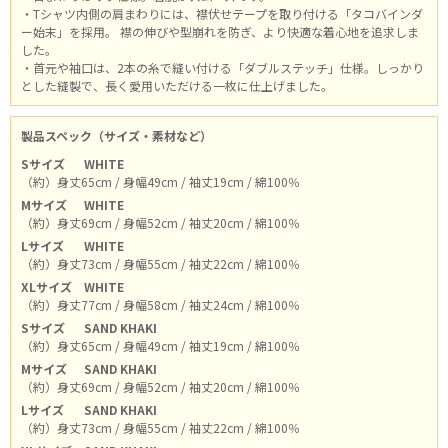
・Tシャツ内側の肩まわりには、襟伏せテープを取り付ける「タコバインダ
ー始末」を採用。 襟の伸びや型崩れを防ぎ、より快適な着心地を追求しま
した。
・首元や袖口は、2本の糸で縫い付ける「ダブルステッチ」仕様。しっかり
とした縫製で、長く愛用いただける一枚に仕上げました。
製品スペック（サイズ・素材など）
Sサイズ
WHITE
（約）身丈65cm / 身幅49cm / 袖丈19cm / 綿100％
Mサイズ
WHITE
（約）身丈69cm / 身幅52cm / 袖丈20cm / 綿100％
Lサイズ
WHITE
（約）身丈73cm / 身幅55cm / 袖丈22cm / 綿100％
XLサイズ
WHITE
（約）身丈77cm / 身幅58cm / 袖丈24cm / 綿100％
Sサイズ
SAND KHAKI
（約）身丈65cm / 身幅49cm / 袖丈19cm / 綿100％
Mサイズ
SAND KHAKI
（約）身丈69cm / 身幅52cm / 袖丈20cm / 綿100％
Lサイズ
SAND KHAKI
（約）身丈73cm / 身幅55cm / 袖丈22cm / 綿100％