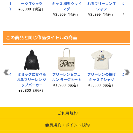
ン 袖リ
ーク Tシャツ
キッス 樽型ウッド
れるフリーレン T
のフリ
リーブT
マグ
シャツ
¥3,300（税込）
ツ
¥3,960（税込）
¥3,300（税込）
¥3,
（税込）
この商品と同じ作品タイトルの商品
 フェイ
ミミックに食べら
フリーレン＆フェ
フリーレンの投げ
シュタ
バッグ
れるフリーレン ジ
ルン ラージトート
キッス Tシャツ
ル
ップパーカー
（税込）
¥1,980（税込）
¥3,300（税込）
¥8
¥8,800（税込）
ご利用規約
会員規約・ポイント規約