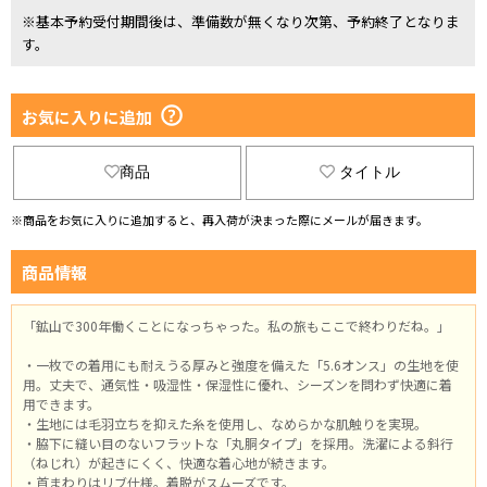
※基本予約受付期間後は、準備数が無くなり次第、予約終了となりま
す。
お気に入りに追加
商品
タイトル
※商品をお気に入りに追加すると、再入荷が決まった際にメールが届きます。
商品情報
「鉱山で300年働くことになっちゃった。私の旅もここで終わりだね。」
・一枚での着用にも耐えうる厚みと強度を備えた「5.6オンス」の生地を使
用。丈夫で、通気性・吸湿性・保湿性に優れ、シーズンを問わず快適に着
用できます。
・生地には毛羽立ちを抑えた糸を使用し、なめらかな肌触りを実現。
・脇下に縫い目のないフラットな「丸胴タイプ」を採用。洗濯による斜行
（ねじれ）が起きにくく、快適な着心地が続きます。
・首まわりはリブ仕様。着脱がスムーズです。