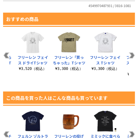
4549970487931 / 3816-1081
おすすめの商品
に食べら
フリーレン フェイ
フリーレン「買っ
フリーレン フェイ
フリー
レン T
ス ドライTシャツ
ちゃった」Tシャツ
ス Tシャツ
ス T
ツ
嫌そう
¥3,520（税込）
¥3,300（税込）
¥3,300（税込）
（税込）
¥3,
この商品を買った人はこんな商品も買っています
とピンチ
フェルン ゾルトラ
フリーレンの投げ
ミミックに食べら
ミミッ