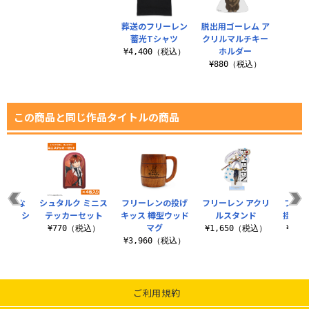
葬送のフリーレン
脱出用ゴーレム ア
蓄光Tシャツ
クリルマルチキー
ホルダー
¥4,400（税込）
¥880（税込）
この商品と同じ作品タイトルの商品
の大体な
シュタルク ミニス
フリーレンの投げ
フリーレン アクリ
フリー
法 Tシ
テッカーセット
キッス 樽型ウッド
ルスタンド
掛け 
ツ
マグ
¥770（税込）
¥1,650（税込）
¥1,
（税込）
¥3,960（税込）
ご利用規約