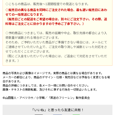
◇こちらの商品は、販売後～1週間程度での発送となります。
◇販売日の異なる商品を同時にご注文された場合、最も遅い販売日にあわ
せての一括発送になります。
（販売日ごとの配送をご希望の場合は、別々にご注文下さい。その際、送
料等はご注文ごとに掛かりますので予めご了承下さい。）
◇予約商品につきましては、販売の延期や中止、取引先様の都合により入
荷数量が減数される場合がございます。
そのため、ご予約いただいた商品がご準備できない場合には、メールにて
ご連絡させていただいた上で、ご注文の取り消しや減数といった対応をさ
せていただくことがございます。
（既にご入金をいただいていた場合には、ご返金にて対応をさせていただ
きます。）
商品の写真および画像はイメージです。実際の商品とは異なる場合があります。
メーカーの都合により、商品のデザイン・仕様・発売日などは予告なく変更となる場
合があります。
商品の詳細につきましては、各メーカー様にお問い合わせください。
画像・テキストの無断転載、及びそれに準ずる行為を一切禁止いたします。
©山田鐘人・アベツカサ／小学館／「葬送のフリーレン」製作委員会
「いいね」と思ったら友達に共有！