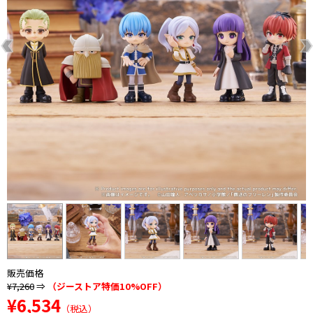
販売価格
¥7,260
⇒
（ジーストア特価10%OFF）
¥6,534
（税込）