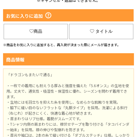
※キャンセル・返品はできません。
お気に入りに追加
商品
タイトル
※商品をお気に入りに追加すると、再入荷が決まった際にメールが届きます。
商品情報
「ドラゴンもまたいで通る」
・一枚での着用にも耐えうる厚みと強度を備えた「5.6オンス」の生地を使
用。丈夫で、通気性・吸湿性・保湿性に優れ、シーズンを問わず着用でき
ます。
・生地には毛羽立ちを抑えた糸を使用し、なめらかな肌触りを実現。
・脇下に縫い目のないフラットな「丸胴タイプ」を採用。洗濯による斜行
（ねじれ）が起きにくく、快適な着心地が続きます。
・首まわりはリブ仕様。着脱がスムーズです。
・Tシャツ内側の肩まわりには、襟伏せテープを取り付ける「タコバインダ
ー始末」を採用。襟の伸びや型崩れを防ぎます。
・首元や袖口は、2本の糸で縫い付ける「ダブルステッチ」仕様。しっかり