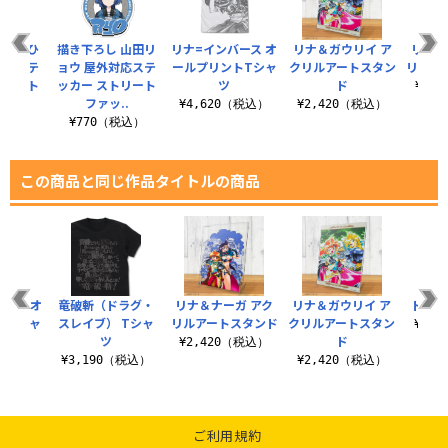
 後藤ひ
描き下ろし 山田リ
リナ=インバース オ
リナ＆ガウリイ ア
リナ＆
対応ステ
ョウ 屋外対応ステ
ールプリントTシャ
クリルアートスタン
リルア
トリート
ッカー ストリート
ツ
ド
¥2,
..
ファッ..
¥4,620（税込）
¥2,420（税込）
税込）
¥770（税込）
この商品と同じ作品タイトルの商品
ース オ
竜破斬（ドラグ・
リナ＆ナーガ アク
リナ＆ガウリイ ア
ドラま
トTシャ
スレイブ） Tシャ
リルアートスタンド
クリルアートスタン
¥3,
ツ
ド
¥2,420（税込）
（税込）
¥3,190（税込）
¥2,420（税込）
ご利用規約